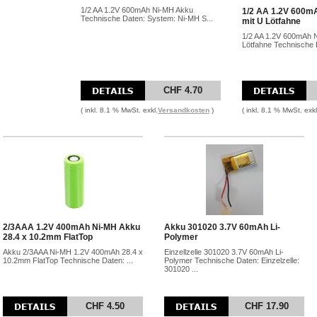
1/2 AA 1.2V 600mAh Ni-MH Akku
1/2 AA 1.2V 600m
Technische Daten: System: Ni-MH S...
mit U Lötfahne
1/2 AA 1.2V 600mAh 
Lötfahne Technische D
CHF 4.70
( inkl. 8.1 % MwSt. exkl.
Versandkosten
)
( inkl. 8.1 % MwSt. exkl
2/3AAA 1.2V 400mAh Ni-MH Akku
Akku 301020 3.7V 60mAh Li-
28.4 x 10.2mm FlatTop
Polymer
Akku 2/3AAA Ni-MH 1.2V 400mAh 28.4 x
Einzellzelle 301020 3.7V 60mAh Li-
10.2mm FlatTop Technische Daten: ...
Polymer Technische Daten: Einzelzelle:
301020 ...
CHF 4.50
CHF 17.90