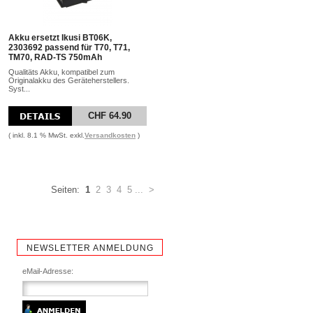
Akku ersetzt Ikusi BT06K,
2303692 passend für T70, T71,
TM70, RAD-TS 750mAh
Qualitäts Akku, kompatibel zum
Originalakku des Geräteherstellers.
Syst...
CHF 64.90
( inkl. 8.1 % MwSt. exkl.
Versandkosten
)
Seiten:
1
2
3
4
5
...
>
NEWSLETTER ANMELDUNG
eMail-Adresse: