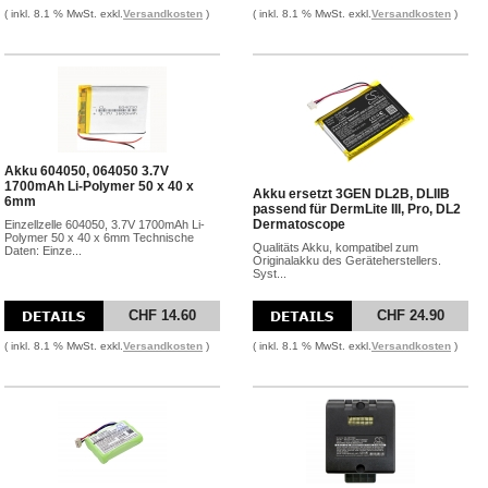
( inkl. 8.1 % MwSt. exkl.
Versandkosten
)
( inkl. 8.1 % MwSt. exkl.
Versandkosten
)
Akku 604050, 064050 3.7V
1700mAh Li-Polymer 50 x 40 x
Akku ersetzt 3GEN DL2B, DLIIB
6mm
passend für DermLite III, Pro, DL2
Dermatoscope
Einzellzelle 604050, 3.7V 1700mAh Li-
Polymer 50 x 40 x 6mm Technische
Qualitäts Akku, kompatibel zum
Daten: Einze...
Originalakku des Geräteherstellers.
Syst...
CHF 14.60
CHF 24.90
( inkl. 8.1 % MwSt. exkl.
Versandkosten
)
( inkl. 8.1 % MwSt. exkl.
Versandkosten
)