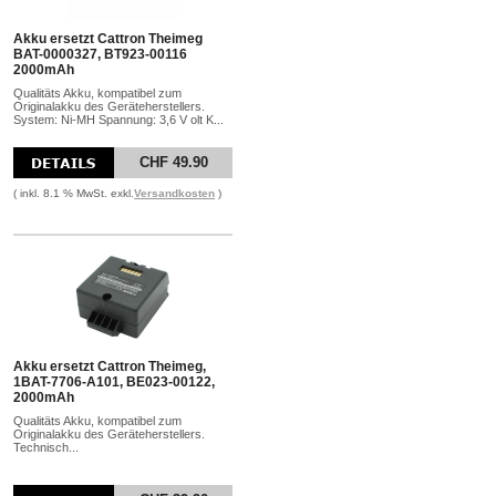
Akku ersetzt Cattron Theimeg
BAT-0000327, BT923-00116
2000mAh
Qualitäts Akku, kompatibel zum
Originalakku des Geräteherstellers.
System: Ni-MH Spannung: 3,6 V olt K...
CHF 49.90
( inkl. 8.1 % MwSt. exkl.
Versandkosten
)
Akku ersetzt Cattron Theimeg,
1BAT-7706-A101, BE023-00122,
2000mAh
Qualitäts Akku, kompatibel zum
Originalakku des Geräteherstellers.
Technisch...