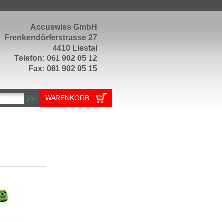
Accuswiss GmbH
Frenkendörferstrasse 27
4410 Liestal
Telefon: 061 902 05 12
Fax: 061 902 05 15
WARENKORB