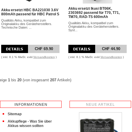
Akku ersetzt Ikusi BT06K,
Akku ersetzt HBC BA221030 3.6V
2303692 passend für T70, T71,
800mAh passend für HBC Patrol S
TM70, RAD-TS 600mAh
Qualitäts Akku, kompatibel zum
Qualitäts Akku, kompatibel zum
Originalakku des Geräteherstellers.
Originalakku des Geräteherstellers.
Technische Daten: ...
Syst...
CHF 69.90
CHF 44.90
( inkl. 8.1 % MwSt. exkl.
Versandkosten
)
( inkl. 8.1 % MwSt. exkl.
Versandkosten
)
eige
1
bis
20
(von insgesamt
207
Artikeln)
INFORMATIONEN
NEUE ARTIKEL
Sitemap
Akkupflege - Was Sie über
Akkus wissen sollten