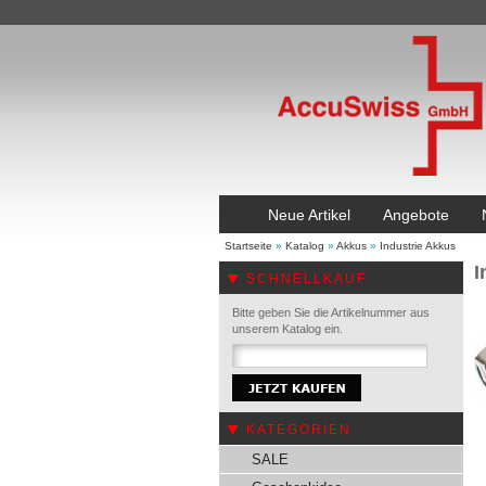
Neue Artikel
Angebote
Startseite
»
Katalog
»
Akkus
»
Industrie Akkus
I
SCHNELLKAUF
Bitte geben Sie die Artikelnummer aus
unserem Katalog ein.
KATEGORIEN
SALE