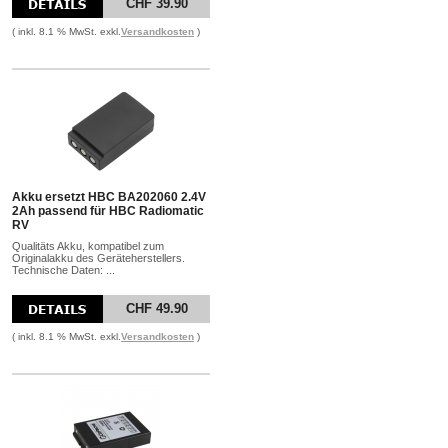
CHF 39.90
( inkl. 8.1 % MwSt. exkl.
Versandkosten
)
Akku ersetzt HBC BA202060 2.4V
2Ah passend für HBC Radiomatic
RV
Qualitäts Akku, kompatibel zum
Originalakku des Geräteherstellers.
Technische Daten: ...
CHF 49.90
( inkl. 8.1 % MwSt. exkl.
Versandkosten
)