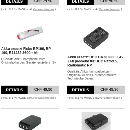
CHF 79.90
CHF 56.90
( inkl. 8.1 % MwSt. exkl.
Versandkosten
)
( inkl. 8.1 % MwSt. exkl.
Versandkosten
)
Akku ersetzt Fluke BP190, BP-
190, B11432 3600mAh
Akku ersetzt HBC BA202060 2.4V
Qualitäts Akku, kompatibel zum
2Ah passend für HBC Patrol S,
Originalakku des Geräteherstellers. Sy...
Radiomatic RV
Qualitäts Akku, kompatibel zum
Originalakku des Geräteherstellers.
Technische Daten: ...
CHF 49.90
CHF 49.90
( inkl. 8.1 % MwSt. exkl.
Versandkosten
)
( inkl. 8.1 % MwSt. exkl.
Versandkosten
)