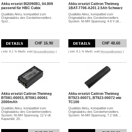
Akku ersetzt BI2090B1, 04.909
Akku ersetzt Cattron Theimeg
passend für HBC Cubix
1BAT-7706-A201 2.5Ah Schwarz
Qualitäts Akku, kompatibel zum
Qualitäts Akku, kompatibel zum
Originalakku des Geräteherstellers.
Originalakku des Geräteherstellers.
Syst...
System: Ni-MH Spannung: 4.8 V olt...
CHF 16.90
CHF 48.60
( inkl. 8.1 % MwSt. exkl.
Versandkosten
)
( inkl. 8.1 % MwSt. exkl.
Versandkosten
)
Akku ersetzt Cattron Theimeg
Akku ersetzt Cattron Theimeg
BT081-00053, BT081-00061
BT923-00071, BT923-00072 wie
2000mAh
TC100
Qualitäts Akku, kompatibel zum
Qualitäts Akku, kompatibel zum
Originalakku des Geräteherstellers.
Originalakku des Geräteherstellers.
System: Ni-MH Spannung: 12 V olt
System: Ni-MH Spannung: 7.2 Volt ...
Kapazität: 20...