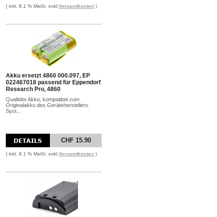
( inkl. 8.1 % MwSt. exkl.
Versandkosten
)
Akku ersetzt 4860 000.097, EP
022467018 passend für Eppendorf
Research Pro, 4860
Qualitäts Akku, kompatibel zum
Originalakku des Geräteherstellers.
Syst...
CHF 15.90
( inkl. 8.1 % MwSt. exkl.
Versandkosten
)