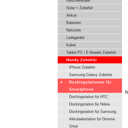
Geschenkidee
Solar + Zubehör
Akkus
Batterien
Netzteile
Ladegeräte
Kabel
Tablet PC / E-Reader Zubehör
Handy Zubehör
iPhone Zubehör
Samsung Galaxy Zubehör
Dockingstationen für
Smartphone
N
Dockingstation für HTC
Dockingstation für Nokia
Dockingstation für Samsung
Akkuladestation für Diverse
Smar