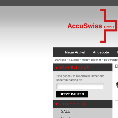
Neue Artikel
Angebote
Startseite
»
Katalog
»
Handy Zubehör
»
Dockingsta
D
SCHNELLKAUF
Bitte geben Sie die Artikelnummer aus
unserem Katalog ein.
KATEGORIEN
SALE