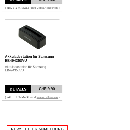
( inkl. 8.1 % MwSt. exkl.
Versandkosten
)
Akkuladestation für Samsung
EB494358VU
Akkuladestation für Samsung
EB494358VU
CHF 9.90
( inkl. 8.1 % MwSt. exkl.
Versandkosten
)
NEWSLETTER ANMELDUNG