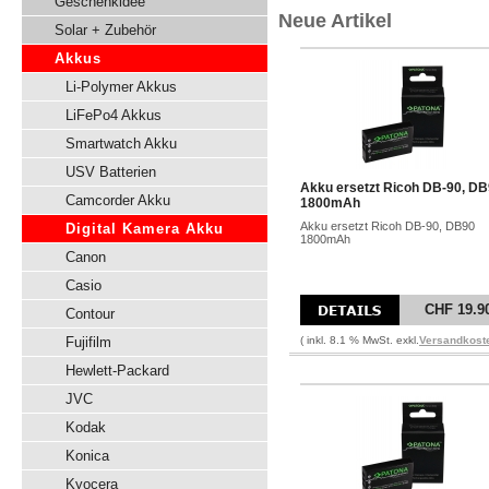
Geschenkidee
Neue Artikel
Solar + Zubehör
Akkus
Li-Polymer Akkus
LiFePo4 Akkus
Smartwatch Akku
USV Batterien
Akku ersetzt Ricoh DB-90, D
Camcorder Akku
1800mAh
Akku ersetzt Ricoh DB-90, DB90
Digital Kamera Akku
1800mAh
Canon
Casio
CHF 19.9
Contour
Fujifilm
( inkl. 8.1 % MwSt. exkl.
Versandkost
Hewlett-Packard
JVC
Kodak
Konica
Kyocera