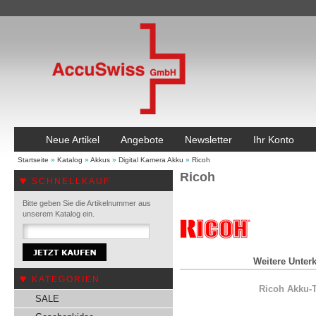
Neue Artikel
Angebote
Newsletter
Ihr Konto
Startseite
»
Katalog
»
Akkus
»
Digital Kamera Akku
»
Ricoh
Ricoh
SCHNELLKAUF
Bitte geben Sie die Artikelnummer aus
unserem Katalog ein.
Weitere Unterk
KATEGORIEN
Ricoh Akku-
SALE