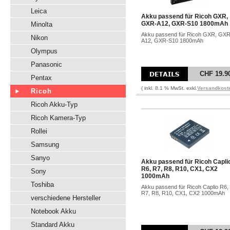
Leica
Akku passend für Ricoh GXR,
GXR-A12, GXR-S10 1800mAh
Minolta
Akku passend für Ricoh GXR, GXR
Nikon
A12, GXR-S10 1800mAh
Olympus
Panasonic
CHF 19.9
Pentax
( inkl. 8.1 % MwSt. exkl.
Versandkost
Ricoh
Ricoh Akku-Typ
Ricoh Kamera-Typ
Rollei
Samsung
Sanyo
Akku passend für Ricoh Capli
R6, R7, R8, R10, CX1, CX2
Sony
1000mAh
Toshiba
Akku passend für Ricoh Caplio R6,
R7, R8, R10, CX1, CX2 1000mAh
verschiedene Hersteller
Notebook Akku
Standard Akku