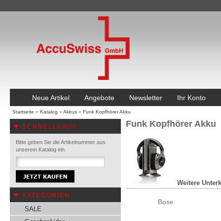
Neue Artikel
Angebote
Newsletter
Ihr Konto
Startseite
»
Katalog
»
Akkus
»
Funk Kopfhörer Akku
Funk Kopfhörer Akku
SCHNELLKAUF
Bitte geben Sie die Artikelnummer aus
unserem Katalog ein.
Weitere Unterk
KATEGORIEN
Bose
SALE