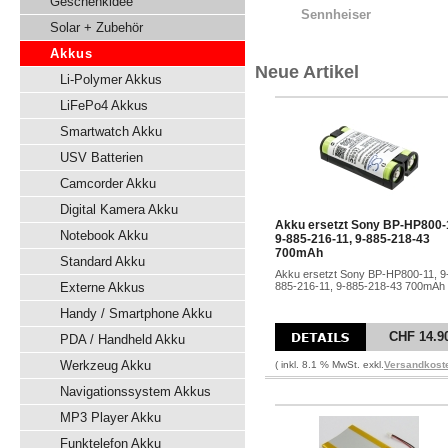
Geschenkidee
Sennheiser
Solar + Zubehör
Akkus
Neue Artikel
Li-Polymer Akkus
LiFePo4 Akkus
Smartwatch Akku
USV Batterien
Camcorder Akku
Digital Kamera Akku
Akku ersetzt Sony BP-HP800-
Notebook Akku
9-885-216-11, 9-885-218-43
700mAh
Standard Akku
Akku ersetzt Sony BP-HP800-11, 9
Externe Akkus
885-216-11, 9-885-218-43 700mAh
Handy / Smartphone Akku
CHF 14.9
PDA / Handheld Akku
Werkzeug Akku
( inkl. 8.1 % MwSt. exkl.
Versandkost
Navigationssystem Akkus
MP3 Player Akku
Funktelefon Akku