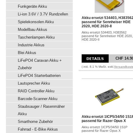
Funkgeräte Akku
Li-ion 3.6V / 3.7V Rundzellen
Akku ersetzt 534403, H38356
Spielekonsolen Akku
passend für Sennheiser HDE
2020, HDE 2020-II
Modellbau Akkus
Akku ersetzt 534403, H383562
passend für Sennheiser HDE 2020,
Taschenlampen Akku
HDE 2020-II
Industrie Akkus
Blei Akkus
CHF 14.9
LiFePO4 Caravan Akku +
( inkl. 8.1 % MwSt. exkl.
Versandkost
Zubehör
LiFePO4 Starterbatterien
Lautsprecher Akku
RAID Controller Akku
Barcode-Scanner Akku
Staubsauger / Rasenmäher
Akku
Akku ersetzt 1ICP5/34/50 1S1
passend für Razer Opus X
Smarthome Zubehör
Akku ersetzt 1ICP5/34/50 1S1P
Fahrrad - E-Bike Akkus
passend für Razer Opus X