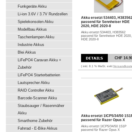
Funkgeräte Akku
Li-ion 3.6V / 3.7V Rundzellen
Akku ersetzt 534403, H38356
Spielekonsolen Akku
passend für Sennheiser HDE
2020, HDE 2020-II
Modellbau Akkus
Akku ersetzt 534403, H383562
passend für Sennheiser HDE 2020,
Taschenlampen Akku
HDE 2020-II
Industrie Akkus
Blei Akkus
CHF 14.9
LiFePO4 Caravan Akku +
( inkl. 8.1 % MwSt. exkl.
Versandkost
Zubehör
LiFePO4 Starterbatterien
Lautsprecher Akku
RAID Controller Akku
Barcode-Scanner Akku
Staubsauger / Rasenmäher
Akku
Akku ersetzt 1ICP5/34/50 1S1
passend für Razer Opus X
Smarthome Zubehör
Akku ersetzt 1ICP5/34/50 1S1P
Fahrrad - E-Bike Akkus
passend für Razer Opus X