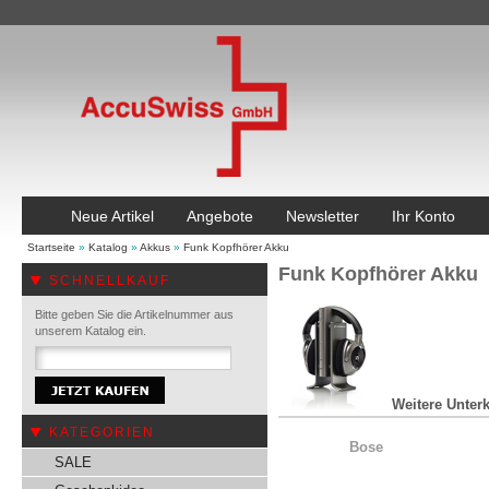
Neue Artikel
Angebote
Newsletter
Ihr Konto
Startseite
»
Katalog
»
Akkus
»
Funk Kopfhörer Akku
Funk Kopfhörer Akku
SCHNELLKAUF
Bitte geben Sie die Artikelnummer aus
unserem Katalog ein.
Weitere Unterk
KATEGORIEN
Bose
SALE