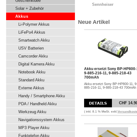
Geschenkidee
Sennheiser
Solar + Zubehör
Akkus
Neue Artikel
Li-Polymer Akkus
LiFePo4 Akkus
Smartwatch Akku
USV Batterien
Camcorder Akku
Digital Kamera Akku
Akku ersetzt Sony BP-HP800-
Notebook Akku
9-885-216-11, 9-885-218-43
700mAh
Standard Akku
Akku ersetzt Sony BP-HP800-11, 9
Externe Akkus
885-216-11, 9-885-218-43 700mAh
Handy / Smartphone Akku
CHF 14.9
PDA / Handheld Akku
Werkzeug Akku
( inkl. 8.1 % MwSt. exkl.
Versandkost
Navigationssystem Akkus
MP3 Player Akku
Funktelefon Akku