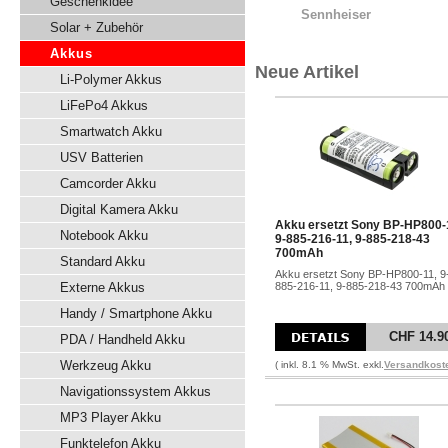
Geschenkidee
Sennheiser
Solar + Zubehör
Akkus
Neue Artikel
Li-Polymer Akkus
LiFePo4 Akkus
Smartwatch Akku
USV Batterien
Camcorder Akku
Digital Kamera Akku
Akku ersetzt Sony BP-HP800-
Notebook Akku
9-885-216-11, 9-885-218-43
700mAh
Standard Akku
Akku ersetzt Sony BP-HP800-11, 9
Externe Akkus
885-216-11, 9-885-218-43 700mAh
Handy / Smartphone Akku
CHF 14.9
PDA / Handheld Akku
Werkzeug Akku
( inkl. 8.1 % MwSt. exkl.
Versandkost
Navigationssystem Akkus
MP3 Player Akku
Funktelefon Akku