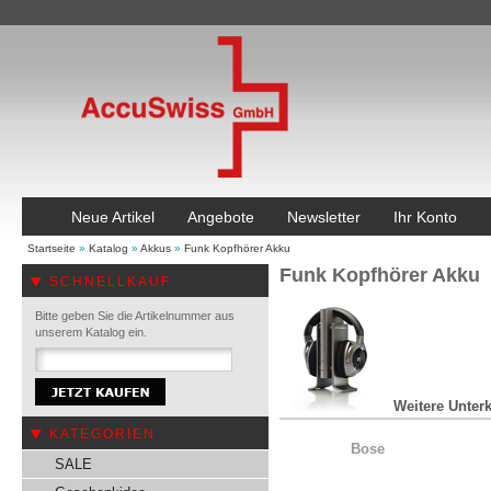
Neue Artikel
Angebote
Newsletter
Ihr Konto
Startseite
»
Katalog
»
Akkus
»
Funk Kopfhörer Akku
Funk Kopfhörer Akku
SCHNELLKAUF
Bitte geben Sie die Artikelnummer aus
unserem Katalog ein.
Weitere Unterk
KATEGORIEN
Bose
SALE