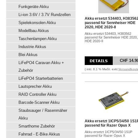
Funkgeräte Akku
Li-ion 3.6V / 3.7V Rundzellen
Akku ersetzt 534403, H38356
Spielekonsolen Akku
passend für Sennheiser HDE
2020, HDE 2020-II
Modellbau Akkus
Akku ersetzt 534403, H383562
passend für Sennheiser HDE 2020,
Taschenlampen Akku
HDE 2020-II
Industrie Akkus
Blei Akkus
CHF 14.9
LiFePO4 Caravan Akku +
( inkl. 8.1 % MwSt. exkl.
Versandkost
Zubehör
LiFePO4 Starterbatterien
Lautsprecher Akku
RAID Controller Akku
Barcode-Scanner Akku
Staubsauger / Rasenmäher
Akku
Akku ersetzt 1ICP5/34/50 1S1
passend für Razer Opus X
Smarthome Zubehör
Akku ersetzt 1ICP5/34/50 1S1P
Fahrrad - E-Bike Akkus
passend für Razer Opus X