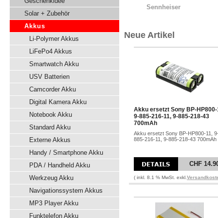
Geschenkidee
Sennheiser
Solar + Zubehör
Akkus
Neue Artikel
Li-Polymer Akkus
LiFePo4 Akkus
Smartwatch Akku
USV Batterien
Camcorder Akku
Digital Kamera Akku
Akku ersetzt Sony BP-HP800-
Notebook Akku
9-885-216-11, 9-885-218-43
700mAh
Standard Akku
Akku ersetzt Sony BP-HP800-11, 9
Externe Akkus
885-216-11, 9-885-218-43 700mAh
Handy / Smartphone Akku
CHF 14.9
PDA / Handheld Akku
Werkzeug Akku
( inkl. 8.1 % MwSt. exkl.
Versandkost
Navigationssystem Akkus
MP3 Player Akku
Funktelefon Akku