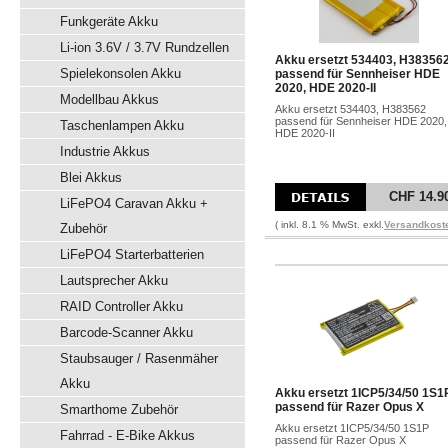
Funkgeräte Akku
Li-ion 3.6V / 3.7V Rundzellen
Akku ersetzt 534403, H38356
Spielekonsolen Akku
passend für Sennheiser HDE
2020, HDE 2020-II
Modellbau Akkus
Akku ersetzt 534403, H383562
passend für Sennheiser HDE 2020,
Taschenlampen Akku
HDE 2020-II
Industrie Akkus
Blei Akkus
CHF 14.9
LiFePO4 Caravan Akku +
( inkl. 8.1 % MwSt. exkl.
Versandkost
Zubehör
LiFePO4 Starterbatterien
Lautsprecher Akku
RAID Controller Akku
Barcode-Scanner Akku
Staubsauger / Rasenmäher
Akku
Akku ersetzt 1ICP5/34/50 1S1
passend für Razer Opus X
Smarthome Zubehör
Akku ersetzt 1ICP5/34/50 1S1P
Fahrrad - E-Bike Akkus
passend für Razer Opus X