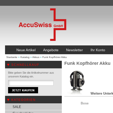
Neue Artikel
Angebote
Newsletter
Ihr Konto
Startseite
»
Katalog
»
Akkus
»
Funk Kopfhörer Akku
Funk Kopfhörer Akku
SCHNELLKAUF
Bitte geben Sie die Artikelnummer aus
unserem Katalog ein.
Weitere Unterk
KATEGORIEN
Bose
SALE