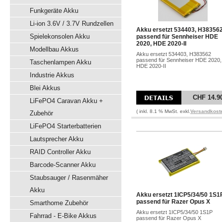
Funkgeräte Akku
Li-ion 3.6V / 3.7V Rundzellen
Akku ersetzt 534403, H38356
Spielekonsolen Akku
passend für Sennheiser HDE
2020, HDE 2020-II
Modellbau Akkus
Akku ersetzt 534403, H383562
passend für Sennheiser HDE 2020,
Taschenlampen Akku
HDE 2020-II
Industrie Akkus
Blei Akkus
CHF 14.9
LiFePO4 Caravan Akku +
( inkl. 8.1 % MwSt. exkl.
Versandkost
Zubehör
LiFePO4 Starterbatterien
Lautsprecher Akku
RAID Controller Akku
Barcode-Scanner Akku
Staubsauger / Rasenmäher
Akku
Akku ersetzt 1ICP5/34/50 1S1
passend für Razer Opus X
Smarthome Zubehör
Akku ersetzt 1ICP5/34/50 1S1P
Fahrrad - E-Bike Akkus
passend für Razer Opus X