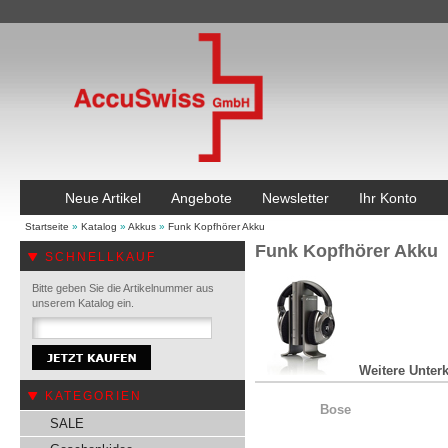
Neue Artikel
Angebote
Newsletter
Ihr Konto
Startseite
»
Katalog
»
Akkus
»
Funk Kopfhörer Akku
Funk Kopfhörer Akku
SCHNELLKAUF
Bitte geben Sie die Artikelnummer aus
unserem Katalog ein.
Weitere Unterk
KATEGORIEN
Bose
SALE