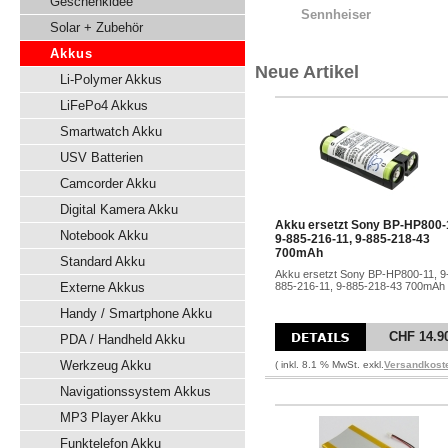
Geschenkidee
Sennheiser
Solar + Zubehör
Akkus
Neue Artikel
Li-Polymer Akkus
LiFePo4 Akkus
Smartwatch Akku
USV Batterien
Camcorder Akku
Digital Kamera Akku
Akku ersetzt Sony BP-HP800-
Notebook Akku
9-885-216-11, 9-885-218-43
700mAh
Standard Akku
Akku ersetzt Sony BP-HP800-11, 9
Externe Akkus
885-216-11, 9-885-218-43 700mAh
Handy / Smartphone Akku
CHF 14.9
PDA / Handheld Akku
Werkzeug Akku
( inkl. 8.1 % MwSt. exkl.
Versandkost
Navigationssystem Akkus
MP3 Player Akku
Funktelefon Akku