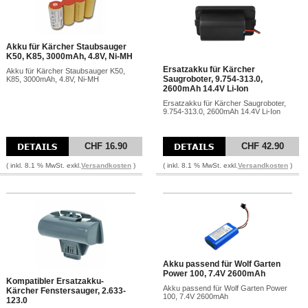
Akku für Kärcher Staubsauger
K50, K85, 3000mAh, 4.8V, Ni-MH
Ersatzakku für Kärcher
Akku für Kärcher Staubsauger K50,
Saugroboter, 9.754-313.0,
K85, 3000mAh, 4.8V, Ni-MH
2600mAh 14.4V Li-Ion
Ersatzakku für Kärcher Saugroboter,
9.754-313.0, 2600mAh 14.4V Li-Ion
CHF 16.90
CHF 42.90
( inkl. 8.1 % MwSt. exkl.
Versandkosten
)
( inkl. 8.1 % MwSt. exkl.
Versandkosten
)
Akku passend für Wolf Garten
Power 100, 7.4V 2600mAh
Kompatibler Ersatzakku-
Akku passend für Wolf Garten Power
Kärcher Fenstersauger, 2.633-
100, 7.4V 2600mAh
123.0