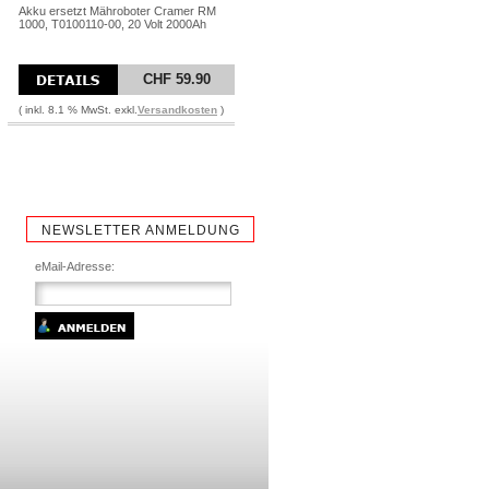
Akku ersetzt Mähroboter Cramer RM
1000, T0100110-00, 20 Volt 2000Ah
CHF 59.90
( inkl. 8.1 % MwSt. exkl.
Versandkosten
)
NEWSLETTER ANMELDUNG
eMail-Adresse: