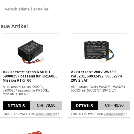
verschiedene Hersteller
eue Artikel
Akku ersetzt Kress KA0101,
Akku ersetzt Worx WA3230,
59000257 passend für KR160E,
WA3231, 50032492, 50032774
Mission RTKn 60
20V 2.5Ah
Akku ersetzt Kress KA0101,
Akku ersetzt Worx WA3230, WA3231,
59000257 passend für KR160E,
50032492, 50032774 20V 2.5Ah
Mission RTKn 60
CHF 79.90
CHF 49.90
( inkl. 8.1 % MwSt. exkl.
Versandkosten
)
( inkl. 8.1 % MwSt. exkl.
Versandkosten
)