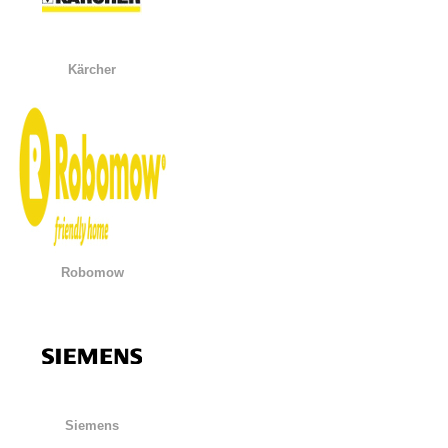
Kärcher
Robomow
Siemens