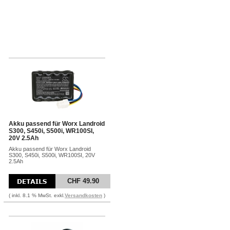
Akku passend für Worx Landroid
S300, S450i, S500i, WR100SI,
20V 2.5Ah
Akku passend für Worx Landroid
S300, S450i, S500i, WR100SI, 20V
2.5Ah
CHF 49.90
( inkl. 8.1 % MwSt. exkl.
Versandkosten
)