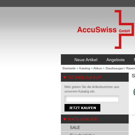
Neue Artikel
Angebote
Startseite
»
Katalog
»
Akkus
»
Staubsauger / Rase
S
SCHNELLKAUF
Bitte geben Sie die Artikelnummer aus
unserem Katalog ein.
KATEGORIEN
SALE