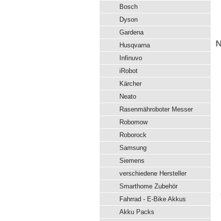
Bosch
Dyson
Gardena
N
Husqvarna
Infinuvo
iRobot
Kärcher
Neato
Rasenmähroboter Messer
Robomow
Roborock
Samsung
Siemens
verschiedene Hersteller
Smarthome Zubehör
Fahrrad - E-Bike Akkus
Akku Packs