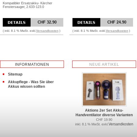
Kompatibler Ersatzakku- Kärcher
Fenstersauger, 2.633-123.0
CHF 32.90
CHF 24.90
( inkl. 8.1 % MwSt. exkl.
Versandkosten
)
( inkl. 8.1 % MwSt. exkl.
Versandkosten
)
INFORMATIONEN
NEUE ARTIKEL
Sitemap
Akkupflege - Was Sie über
Akkus wissen sollten
Aktions 2er Set Akku-
Handventilator diverse Varianten
CHF 19.90
Versandkosten
inkl. 8.1 % MwSt. exkl.