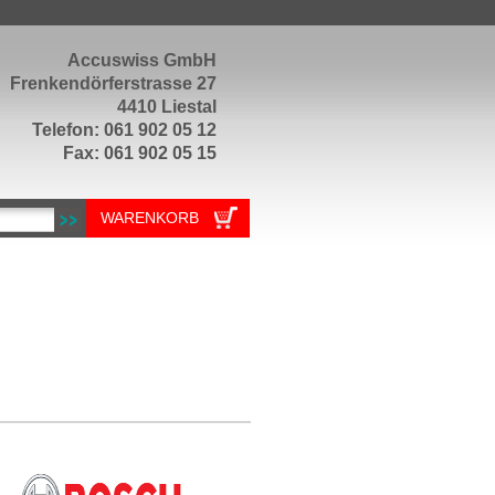
Accuswiss GmbH
Frenkendörferstrasse 27
4410 Liestal
Telefon: 061 902 05 12
Fax: 061 902 05 15
WARENKORB