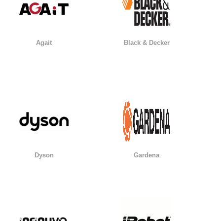
Agait
Black & Decker
Dyson
Gardena