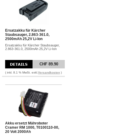
Ersatzakku für Kärcher
Staubsauger, 2.863-361.0,
2500mAh 25,2V Li-Ion
Ersatzakku für Kärcher Staubsauger,
2.863-361.0, 2500mAh 25,2V Li-Ion
CHF 89.90
( inkl. 8.1 % MwSt. exkl.
Versandkosten
)
Akku ersetzt Mähroboter
Cramer RM 1000, T0100110-00,
20 Volt 2000Ah