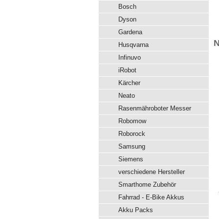
Bosch
Dyson
Gardena
N
Husqvarna
Infinuvo
iRobot
Kärcher
Neato
Rasenmähroboter Messer
Robomow
Roborock
Samsung
Siemens
verschiedene Hersteller
Smarthome Zubehör
Fahrrad - E-Bike Akkus
Akku Packs