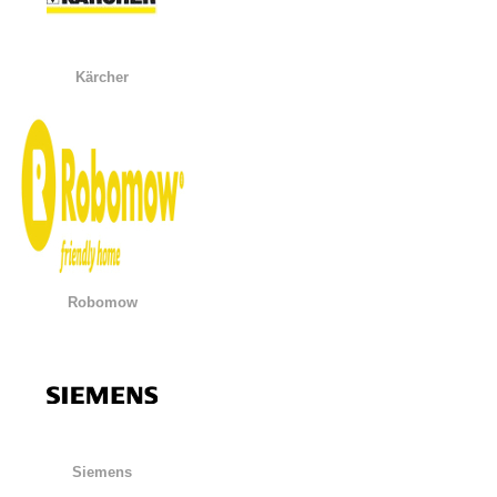
Kärcher
Robomow
Siemens