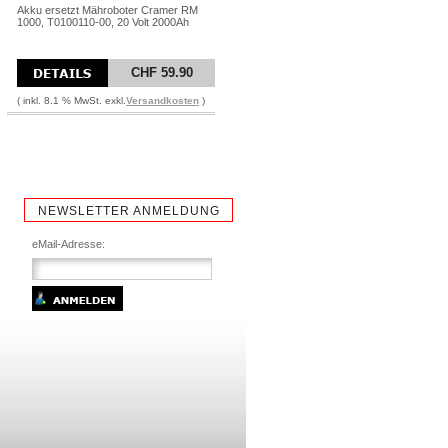
Akku ersetzt Mähroboter Cramer RM
1000, T0100110-00, 20 Volt 2000Ah
CHF 59.90
( inkl. 8.1 % MwSt. exkl.
Versandkosten
)
NEWSLETTER ANMELDUNG
eMail-Adresse: