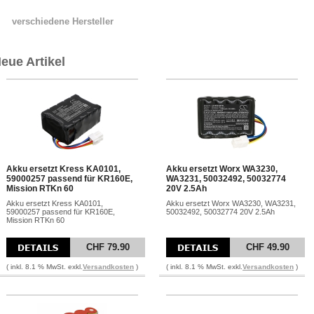
verschiedene Hersteller
eue Artikel
Akku ersetzt Kress KA0101,
Akku ersetzt Worx WA3230,
59000257 passend für KR160E,
WA3231, 50032492, 50032774
Mission RTKn 60
20V 2.5Ah
Akku ersetzt Kress KA0101,
Akku ersetzt Worx WA3230, WA3231,
59000257 passend für KR160E,
50032492, 50032774 20V 2.5Ah
Mission RTKn 60
CHF 79.90
CHF 49.90
( inkl. 8.1 % MwSt. exkl.
Versandkosten
)
( inkl. 8.1 % MwSt. exkl.
Versandkosten
)