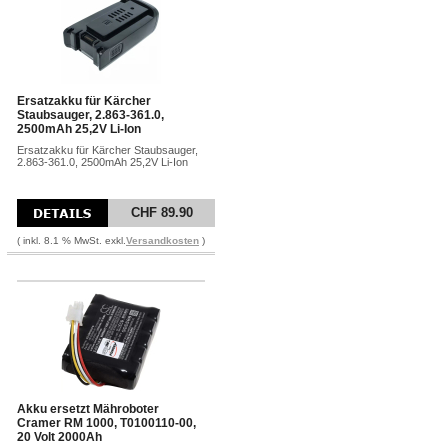
Ersatzakku für Kärcher
Staubsauger, 2.863-361.0,
2500mAh 25,2V Li-Ion
Ersatzakku für Kärcher Staubsauger,
2.863-361.0, 2500mAh 25,2V Li-Ion
CHF 89.90
( inkl. 8.1 % MwSt. exkl.
Versandkosten
)
Akku ersetzt Mähroboter
Cramer RM 1000, T0100110-00,
20 Volt 2000Ah