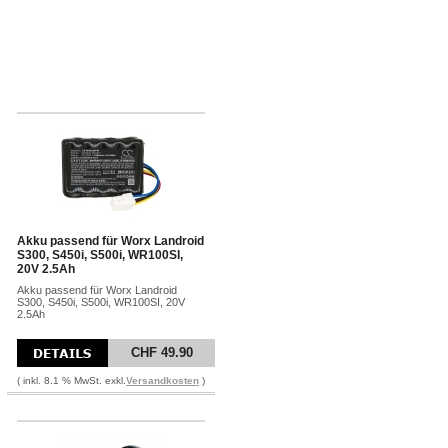
Akku passend für Worx Landroid
S300, S450i, S500i, WR100SI,
20V 2.5Ah
Akku passend für Worx Landroid
S300, S450i, S500i, WR100SI, 20V
2.5Ah
CHF 49.90
( inkl. 8.1 % MwSt. exkl.
Versandkosten
)