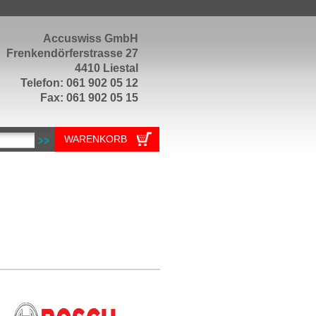
Accuswiss GmbH
Frenkendörferstrasse 27
4410 Liestal
Telefon: 061 902 05 12
Fax: 061 902 05 15
WARENKORB