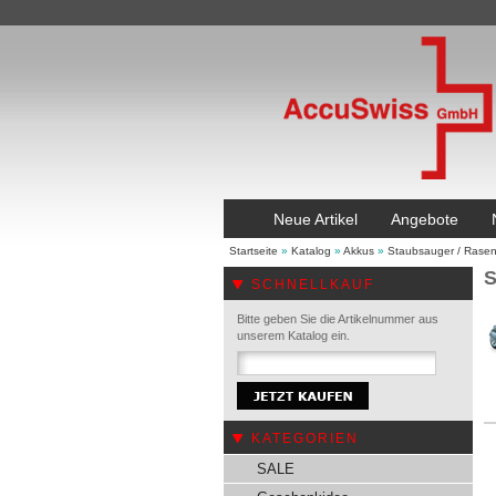
Neue Artikel
Angebote
Startseite
»
Katalog
»
Akkus
»
Staubsauger / Rase
S
SCHNELLKAUF
Bitte geben Sie die Artikelnummer aus
unserem Katalog ein.
KATEGORIEN
SALE