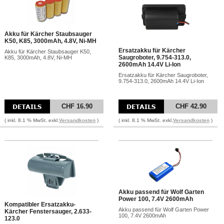
Akku für Kärcher Staubsauger
K50, K85, 3000mAh, 4.8V, Ni-MH
Ersatzakku für Kärcher
Akku für Kärcher Staubsauger K50,
Saugroboter, 9.754-313.0,
K85, 3000mAh, 4.8V, Ni-MH
2600mAh 14.4V Li-Ion
Ersatzakku für Kärcher Saugroboter,
9.754-313.0, 2600mAh 14.4V Li-Ion
CHF 16.90
CHF 42.90
( inkl. 8.1 % MwSt. exkl.
Versandkosten
)
( inkl. 8.1 % MwSt. exkl.
Versandkosten
)
Akku passend für Wolf Garten
Power 100, 7.4V 2600mAh
Kompatibler Ersatzakku-
Akku passend für Wolf Garten Power
Kärcher Fenstersauger, 2.633-
100, 7.4V 2600mAh
123.0