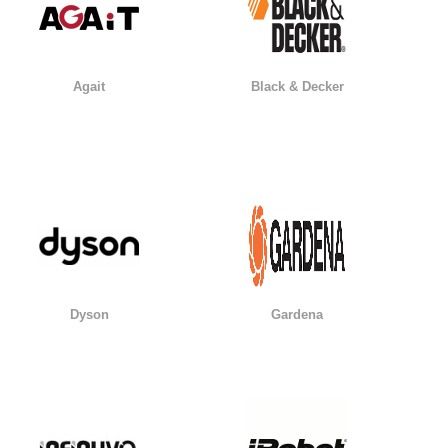
Agait
Black & Decker
Dyson
Gardena