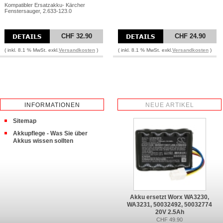
Kompatibler Ersatzakku- Kärcher
Fenstersauger, 2.633-123.0
CHF 32.90
CHF 24.90
( inkl. 8.1 % MwSt. exkl.
Versandkosten
)
( inkl. 8.1 % MwSt. exkl.
Versandkosten
)
INFORMATIONEN
NEUE ARTIKEL
Sitemap
Akkupflege - Was Sie über
Akkus wissen sollten
Akku ersetzt Worx WA3230,
WA3231, 50032492, 50032774
20V 2.5Ah
CHF 49.90