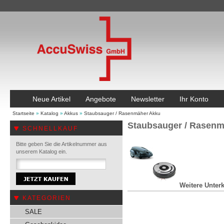
Neue Artikel
Angebote
Newsletter
Ihr Konto
Startseite
»
Katalog
»
Akkus
»
Staubsauger / Rasenmäher Akku
Staubsauger / Rasen
SCHNELLKAUF
Bitte geben Sie die Artikelnummer aus
unserem Katalog ein.
Weitere Unterk
KATEGORIEN
SALE