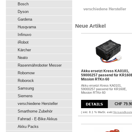
Bosch
verschiedene Hersteller
Dyson
Gardena
Neue Artikel
Husqvarna
Infinuvo
iRobot
Kärcher
Neato
Rasenmähroboter Messer
Akku ersetzt Kress KA0101,
Robomow
59000257 passend für KR160
Mission RTKn 60
Roborock
Akku ersetzt Kress KA0101,
Samsung
59000257 passend für KR160E,
Mission RTKn 60
Siemens
verschiedene Hersteller
CHF 79.9
Smarthome Zubehör
( inkl. 8.1 % MwSt. exkl.
Versandkost
Fahrrad - E-Bike Akkus
Akku Packs