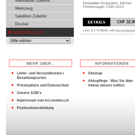
Mähroboter Zubehör
Kompatibler Ersatzakku- Kärcher
Fenstersauger, 2.633-123.0
Werkzeug
Satelliten Zubehör
CHF 32.9
Drucker
( inkl. 8.1 % MwSt. exkl.
Versandkost
HERSTELLER
MEHR ÜBER...
INFORMATIONEN
Liefer- und Versandkosten /
Sitemap
Bezahlungsarten
Akkupflege - Was Sie über
Privatsphäre und Datenschutz
Akkus wissen sollten
Unsere AGB's
Impressum von Accuswiss.ch
Postkontoverbindung