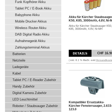
Funk Kopfhörer Akku
Tablet PC / E-Book Akku
Babyphone Akku
Akku für Kärcher Staubsauge
K50, K85, 3000mAh, 4.8V, Ni-
Mobile Drucker Akkus
Akku für Kärcher Staubsauger K50,
Wireless Router Akku
K85, 3000mAh, 4.8V, Ni-MH
DAB Digital Radio Akku
Aufnahmegerät Akku
Zahlungsterminal Akkus
CHF 16.9
Batterien
Netzteile
( inkl. 8.1 % MwSt. exkl.
Versandkost
Ladegeräte
Kabel
Tablet PC / E-Reader Zubehör
Handy Zubehör
Digital Kamera Zubehör
LED Leuchtmittel
Kompatibler Ersatzakku-
Roboter / Staubsauger Zubehör
Kärcher Fenstersauger, 2.633
123.0