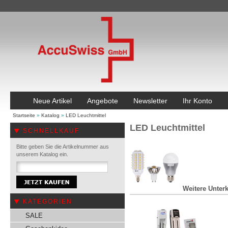
Neue Artikel
Angebote
Newsletter
Ihr Konto
Startseite
»
Katalog
»
LED Leuchtmittel
LED Leuchtmittel
SCHNELLKAUF
Bitte geben Sie die Artikelnummer aus
unserem Katalog ein.
Weitere Unterk
KATEGORIEN
SALE