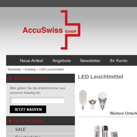
Neue Artikel
Angebote
Newsletter
Ihr Konto
Startseite
»
Katalog
»
LED Leuchtmittel
LED Leuchtmittel
SCHNELLKAUF
Bitte geben Sie die Artikelnummer aus
unserem Katalog ein.
Weitere Unterk
KATEGORIEN
SALE