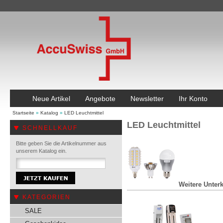
Neue Artikel
Angebote
Newsletter
Ihr Konto
Startseite
»
Katalog
»
LED Leuchtmittel
LED Leuchtmittel
SCHNELLKAUF
Bitte geben Sie die Artikelnummer aus
unserem Katalog ein.
Weitere Unterk
KATEGORIEN
SALE