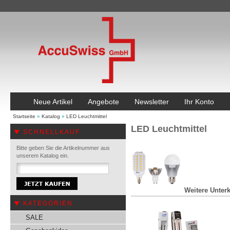
Neue Artikel
Angebote
Newsletter
Ihr Konto
Startseite
»
Katalog
»
LED Leuchtmittel
LED Leuchtmittel
SCHNELLKAUF
Bitte geben Sie die Artikelnummer aus
unserem Katalog ein.
Weitere Unterk
KATEGORIEN
SALE