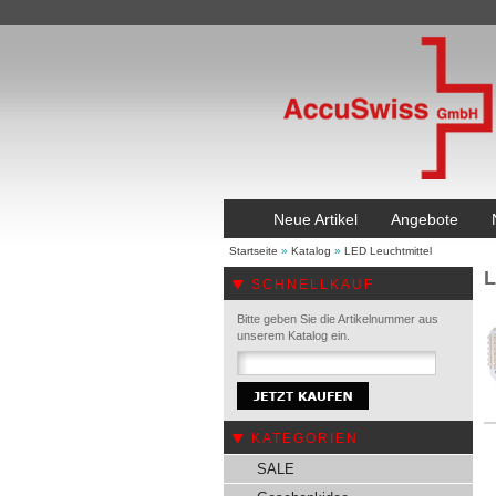
Neue Artikel
Angebote
Startseite
»
Katalog
»
LED Leuchtmittel
L
SCHNELLKAUF
Bitte geben Sie die Artikelnummer aus
unserem Katalog ein.
KATEGORIEN
SALE