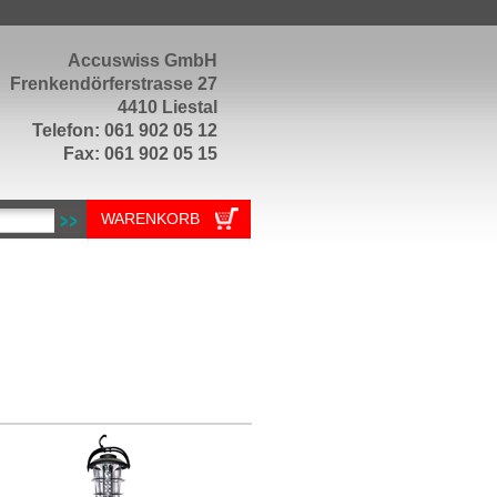
Accuswiss GmbH
Frenkendörferstrasse 27
4410 Liestal
Telefon: 061 902 05 12
Fax: 061 902 05 15
WARENKORB