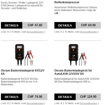
Reifenkompressor
Kyoto Scooter / Roller Ladegerät 12V
0.8A Dieses Ladegerät ist speziell für
Autonomer Reifenkompressor Dieses
Scooter- und Rollerbat...
leicht ablesbare Manometer zeigt die
g�...
CHF 47.80
CHF 69.90
( inkl. 8.1 % MwSt. exkl.
Versandkosten
)
( inkl. 8.1 % MwSt. exkl.
Versandkosten
)
Osram Batterieladegerät 6V/12V
Osram Batterieladegerät für
4A
Auto/LKW 12V/24V 8A
Batterieladegerät 6V/12V 4A Das
Batterieladegerät für Auto/LKW 12V/24V
Batterieladegerät 904 ist ein 4-A-
8A Das Batterieladegerät 908 is...
Batterielad...
CHF 74.90
CHF 124.90
( inkl. 8.1 % MwSt. exkl.
Versandkosten
)
( inkl. 8.1 % MwSt. exkl.
Versandkosten
)