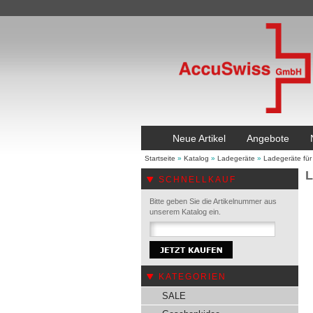
Neue Artikel
Angebote
Startseite
»
Katalog
»
Ladegeräte
»
Ladegeräte für
L
SCHNELLKAUF
Bitte geben Sie die Artikelnummer aus
unserem Katalog ein.
KATEGORIEN
SALE