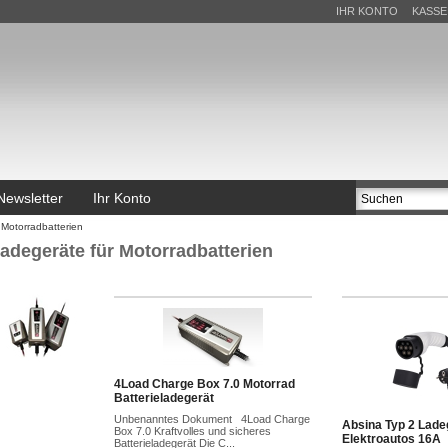
IHR KONTO
KASSE
Newsletter
Ihr Konto
 Motorradbatterien
adegeräte für Motorradbatterien
4Load Charge Box 7.0 Motorrad
Batterieladegerät
Unbenanntes Dokument 4Load Charge
Absina Typ 2 Ladeg
Box 7.0 Kraftvolles und sicheres
Elektroautos 16A
Batterieladegerät Die C...