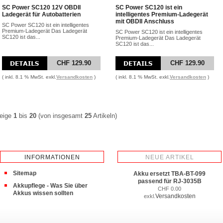
SC Power SC120 12V OBDII
SC Power SC120 ist ein
Ladegerät für Autobatterien
intelligentes Premium-Ladegerät
mit OBDII Anschluss
SC Power SC120 ist ein intelligentes
Premium-Ladegerät Das Ladegerät
SC Power SC120 ist ein intelligentes
SC120 ist das...
Premium-Ladegerät Das Ladegerät
SC120 ist das...
CHF 129.90
CHF 129.90
( inkl. 8.1 % MwSt. exkl.
Versandkosten
)
( inkl. 8.1 % MwSt. exkl.
Versandkosten
)
eige
1
bis
20
(von insgesamt
25
Artikeln)
INFORMATIONEN
NEUE ARTIKEL
Sitemap
Akku ersetzt TBA-BT-099
passend für RJ-3035B
Akkupflege - Was Sie über
CHF 0.00
Akkus wissen sollten
Versandkosten
exkl.