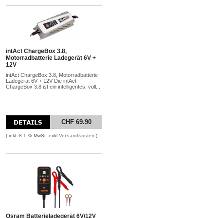
intAct ChargeBox 3.8,
Motorradbatterie Ladegerät 6V +
12V
intAct ChargeBox 3.8, Motorradbatterie
Ladegerät 6V + 12V Die intAct
ChargeBox 3.8 ist ein intelligentes, voll...
CHF 69.90
( inkl. 8.1 % MwSt. exkl.
Versandkosten
)
Osram Batterieladegerät 6V/12V