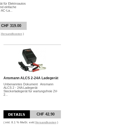
t für Elektroautos
nd einfache
 AC-La...
CHF 319.00
.
Versandkosten
)
Ansmann ALCS 2-24A Ladegerät
Unbenanntes Dokument Ansmann
ALCS 2 - 24A Ladegerät
Steckerladegerät für wartungsfreie 2V-
2...
CHF 42.90
( inkl. 8.1 % MwSt. exkl.
Versandkosten
)