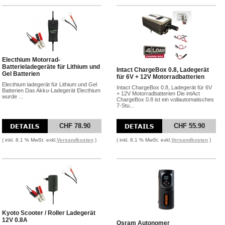
Electhium Motorrad-
Batterieladegeräte für Lithium und
Intact ChargeBox 0.8, Ladegerät
Gel Batterien
für 6V + 12V Motorradbatterien
Electhium ladegerät für Lithium und Gel
Intact ChargeBox 0.8, Ladegerät für 6V
Batterien Das Akku-Ladegerät Electhium
+ 12V Motorradbatterien Die intAct
wurde ...
ChargeBox 0.8 ist ein vollautomatisches
7-Stu...
CHF 78.90
CHF 55.90
( inkl. 8.1 % MwSt. exkl.
Versandkosten
)
( inkl. 8.1 % MwSt. exkl.
Versandkosten
)
Kyoto Scooter / Roller Ladegerät
12V 0.8A
Osram Autonomer