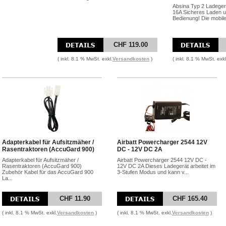
Absina Typ 2 Ladegerä
16A Sicheres Laden u
Bedienung! Die mobile
CHF 119.00
( inkl. 8.1 % MwSt. exkl.
Versandkosten
)
( inkl. 8.1 % MwSt. exkl
Adapterkabel für Aufsitzmäher /
Airbatt Powercharger 2544 12V
Rasentraktoren (AccuGard 900)
DC - 12V DC 2A
Adapterkabel für Aufsitzmäher /
Airbatt Powercharger 2544 12V DC -
Rasentraktoren (AccuGard 900)
12V DC 2A Dieses Ladegerät arbeitet im
Zubehör Kabel für das AccuGard 900
3-Stufen Modus und kann v...
La...
CHF 11.90
CHF 165.40
( inkl. 8.1 % MwSt. exkl.
Versandkosten
)
( inkl. 8.1 % MwSt. exkl.
Versandkosten
)