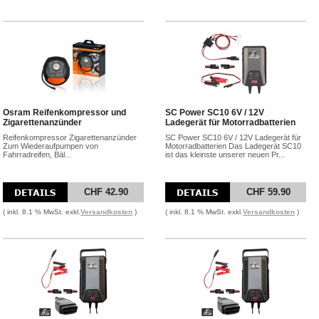
Osram Reifenkompressor und
SC Power SC10 6V / 12V
Zigarettenanzünder
Ladegerät für Motorradbatterien
Reifenkompressor Zigarettenanzünder
SC Power SC10 6V / 12V Ladegerät für
Zum Wiederaufpumpen von
Motorradbatterien Das Ladegerät SC10
Fahrradreifen, Bäl...
ist das kleinste unserer neuen Pr...
CHF 42.90
CHF 59.90
( inkl. 8.1 % MwSt. exkl.
Versandkosten
)
( inkl. 8.1 % MwSt. exkl.
Versandkosten
)