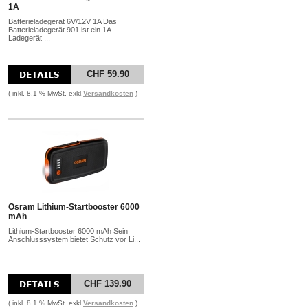
1A
Batterieladegerät 6V/12V 1A Das
Batterieladegerät 901 ist ein 1A-
Ladegerät ...
CHF 59.90
( inkl. 8.1 % MwSt. exkl.
Versandkosten
)
Osram Lithium-Startbooster 6000
mAh
Lithium-Startbooster 6000 mAh Sein
Anschlusssystem bietet Schutz vor Li...
CHF 139.90
( inkl. 8.1 % MwSt. exkl.
Versandkosten
)