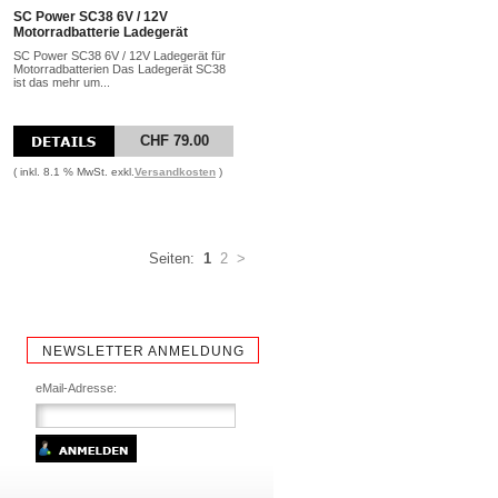
SC Power SC38 6V / 12V
Motorradbatterie Ladegerät
SC Power SC38 6V / 12V Ladegerät für
Motorradbatterien Das Ladegerät SC38
ist das mehr um...
CHF 79.00
( inkl. 8.1 % MwSt. exkl.
Versandkosten
)
Seiten:
1
2
>
NEWSLETTER ANMELDUNG
eMail-Adresse: