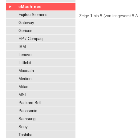
eMachines
Fujitsu-Siemens
Zeige
1
bis
5
(von insgesamt
5
Ar
Gateway
Gericom
HP / Compaq
IBM
Lenovo
Littlebit
Maxdata
Medion
Mitac
MSI
Packard Bell
Panasonic
Samsung
Sony
Toshiba