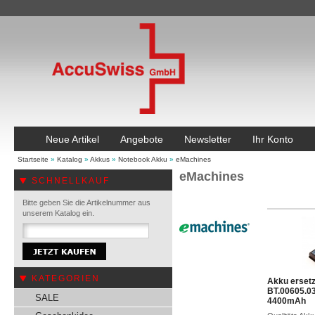
Neue Artikel
Angebote
Newsletter
Ihr Konto
Startseite
»
Katalog
»
Akkus
»
Notebook Akku
»
eMachines
eMachines
SCHNELLKAUF
Bitte geben Sie die Artikelnummer aus
unserem Katalog ein.
KATEGORIEN
Akku erset
BT.00605.03
SALE
4400mAh