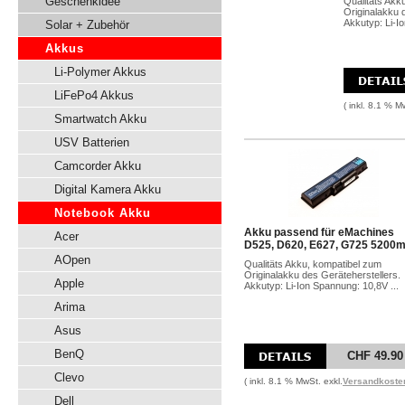
Geschenkidee
Qualitäts Akk
Originalakku 
Akkutyp: Li-I
Solar + Zubehör
Akkus
Li-Polymer Akkus
LiFePo4 Akkus
( inkl. 8.1 % M
Smartwatch Akku
USV Batterien
Camcorder Akku
Digital Kamera Akku
Notebook Akku
Akku passend für eMachines
Acer
D525, D620, E627, G725 5200
AOpen
Qualitäts Akku, kompatibel zum
Originalakku des Geräteherstellers.
Apple
Akkutyp: Li-Ion Spannung: 10,8V ...
Arima
Asus
BenQ
CHF 49.90
Clevo
( inkl. 8.1 % MwSt. exkl.
Versandkoste
Dell