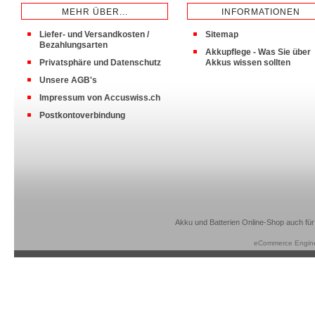
MEHR ÜBER...
INFORMATIONEN
Liefer- und Versandkosten /
Sitemap
Bezahlungsarten
Akkupflege - Was Sie über
Privatsphäre und Datenschutz
Akkus wissen sollten
Unsere AGB's
Impressum von Accuswiss.ch
Postkontoverbindung
Akku und Batterien Online-Shop auch für
eCommerce Engin