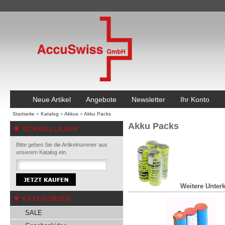
Neue Artikel
Angebote
Newsletter
Ihr Konto
Startseite
»
Katalog
»
Akkus
»
Akku Packs
Akku Packs
SCHNELLKAUF
Bitte geben Sie die Artikelnummer aus
unserem Katalog ein.
Weitere Unterk
KATEGORIEN
SALE