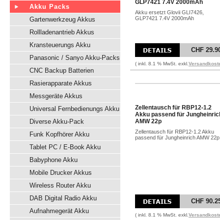
GLP7421 7.4V 2000mAh
Akku Packs
Akku ersetzt Glovii GLI7426,
GLP7421 7.4V 2000mAh
Gartenwerkzeug Akkus
Rollladenantrieb Akkus
Kransteuerungs Akku
CHF 29.9
Panasonic / Sanyo Akku-Packs
( inkl. 8.1 % MwSt. exkl.
Versandkost
CNC Backup Batterien
Rasierapparate Akkus
Messgeräte Akkus
Zellentausch für RBP12-1.2
Universal Fernbedienungs Akku
Akku passend für Jungheinric
Diverse Akku-Pack
AMW 22p
Zellentausch für RBP12-1.2 Akku
Funk Kopfhörer Akku
passend für Jungheinrich AMW 22p
Tablet PC / E-Book Akku
Babyphone Akku
Mobile Drucker Akkus
Wireless Router Akku
DAB Digital Radio Akku
CHF 90.2
Aufnahmegerät Akku
( inkl. 8.1 % MwSt. exkl.
Versandkost