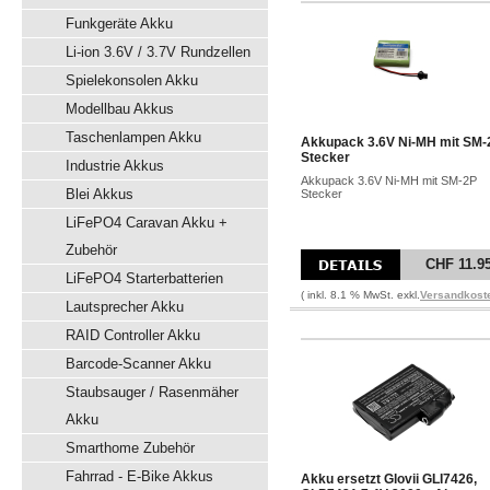
Funkgeräte Akku
Li-ion 3.6V / 3.7V Rundzellen
Spielekonsolen Akku
Modellbau Akkus
Taschenlampen Akku
Akkupack 3.6V Ni-MH mit SM-
Stecker
Industrie Akkus
Akkupack 3.6V Ni-MH mit SM-2P
Blei Akkus
Stecker
LiFePO4 Caravan Akku +
Zubehör
CHF 11.9
LiFePO4 Starterbatterien
( inkl. 8.1 % MwSt. exkl.
Versandkost
Lautsprecher Akku
RAID Controller Akku
Barcode-Scanner Akku
Staubsauger / Rasenmäher
Akku
Smarthome Zubehör
Fahrrad - E-Bike Akkus
Akku ersetzt Glovii GLI7426,