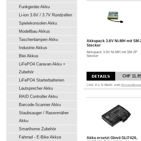
Funkgeräte Akku
Li-ion 3.6V / 3.7V Rundzellen
Spielekonsolen Akku
Modellbau Akkus
Taschenlampen Akku
Akkupack 3.6V Ni-MH mit SM-
Stecker
Industrie Akkus
Akkupack 3.6V Ni-MH mit SM-2P
Blei Akkus
Stecker
LiFePO4 Caravan Akku +
Zubehör
CHF 11.9
LiFePO4 Starterbatterien
( inkl. 8.1 % MwSt. exkl.
Versandkost
Lautsprecher Akku
RAID Controller Akku
Barcode-Scanner Akku
Staubsauger / Rasenmäher
Akku
Smarthome Zubehör
Fahrrad - E-Bike Akkus
Akku ersetzt Glovii GLI7426,