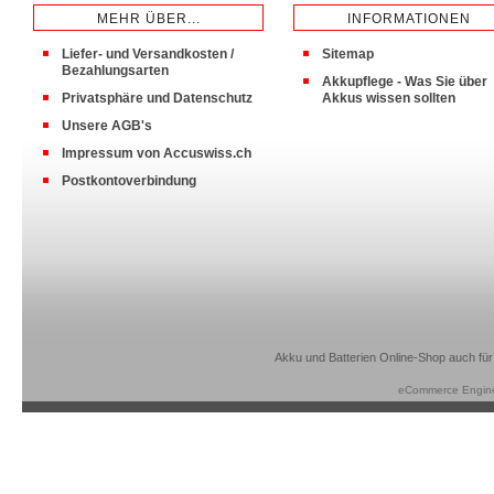
MEHR ÜBER...
INFORMATIONEN
Liefer- und Versandkosten /
Sitemap
Bezahlungsarten
Akkupflege - Was Sie über
Privatsphäre und Datenschutz
Akkus wissen sollten
Unsere AGB's
Impressum von Accuswiss.ch
Postkontoverbindung
Akku und Batterien Online-Shop auch für
eCommerce Engin