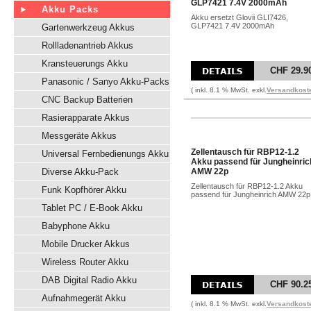
GLP7421 7.4V 2000mAh
Akku Packs
Akku ersetzt Glovii GLI7426,
GLP7421 7.4V 2000mAh
Gartenwerkzeug Akkus
Rollladenantrieb Akkus
Kransteuerungs Akku
CHF 29.9
Panasonic / Sanyo Akku-Packs
( inkl. 8.1 % MwSt. exkl.
Versandkost
CNC Backup Batterien
Rasierapparate Akkus
Messgeräte Akkus
Zellentausch für RBP12-1.2
Universal Fernbedienungs Akku
Akku passend für Jungheinric
Diverse Akku-Pack
AMW 22p
Zellentausch für RBP12-1.2 Akku
Funk Kopfhörer Akku
passend für Jungheinrich AMW 22p
Tablet PC / E-Book Akku
Babyphone Akku
Mobile Drucker Akkus
Wireless Router Akku
DAB Digital Radio Akku
CHF 90.2
Aufnahmegerät Akku
( inkl. 8.1 % MwSt. exkl.
Versandkost