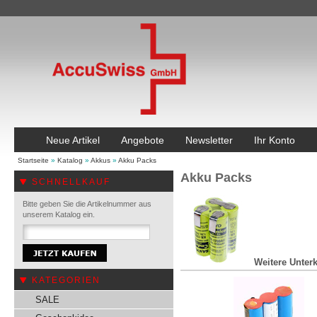
Neue Artikel
Angebote
Newsletter
Ihr Konto
Startseite
»
Katalog
»
Akkus
»
Akku Packs
Akku Packs
SCHNELLKAUF
Bitte geben Sie die Artikelnummer aus
unserem Katalog ein.
Weitere Unterk
KATEGORIEN
SALE