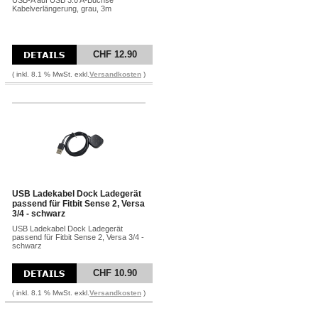
USB-A auf USB 3.0 A-Buchse
Kabelverlängerung, grau, 3m
CHF 12.90
( inkl. 8.1 % MwSt. exkl.
Versandkosten
)
USB Ladekabel Dock Ladegerät
passend für Fitbit Sense 2, Versa
3/4 - schwarz
USB Ladekabel Dock Ladegerät
passend für Fitbit Sense 2, Versa 3/4 -
schwarz
CHF 10.90
( inkl. 8.1 % MwSt. exkl.
Versandkosten
)