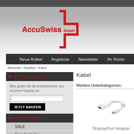
Neue Artikel
Angebote
Newsletter
Ihr Konto
Startseite
»
Katalog
»
Kabel
Kabel
SCHNELLKAUF
Weitere Unterkategorien:
Bitte geben Sie die Artikelnummer aus
unserem Katalog ein.
KATEGORIEN
SALE
DisplayPort Adapter