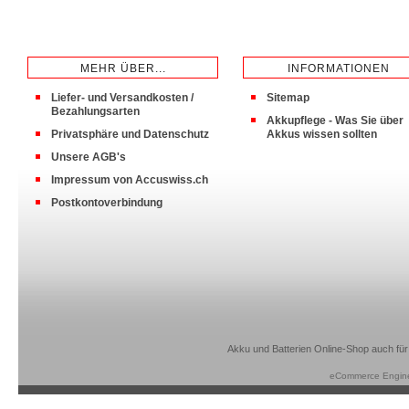
MEHR ÜBER...
INFORMATIONEN
Liefer- und Versandkosten /
Sitemap
Bezahlungsarten
Akkupflege - Was Sie über
Privatsphäre und Datenschutz
Akkus wissen sollten
Unsere AGB's
Impressum von Accuswiss.ch
Postkontoverbindung
Akku und Batterien Online-Shop auch für
eCommerce Engin