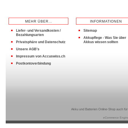
MEHR ÜBER...
INFORMATIONEN
Liefer- und Versandkosten /
Sitemap
Bezahlungsarten
Akkupflege - Was Sie über
Privatsphäre und Datenschutz
Akkus wissen sollten
Unsere AGB's
Impressum von Accuswiss.ch
Postkontoverbindung
Akku und Batterien Online-Shop auch für
eCommerce Engin