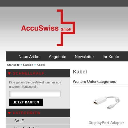
Neue Artikel
Angebote
Newsletter
Ihr Konto
Startseite
»
Katalog
»
Kabel
Kabel
SCHNELLKAUF
Weitere Unterkategorien:
Bitte geben Sie die Artikelnummer aus
unserem Katalog ein.
KATEGORIEN
SALE
DisplayPort Adapter