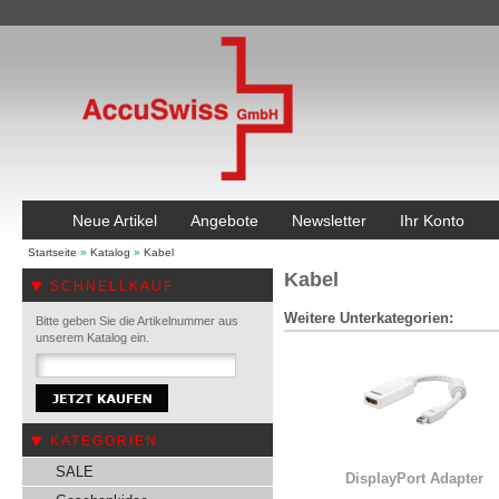
Neue Artikel
Angebote
Newsletter
Ihr Konto
Startseite
»
Katalog
»
Kabel
Kabel
SCHNELLKAUF
Weitere Unterkategorien:
Bitte geben Sie die Artikelnummer aus
unserem Katalog ein.
KATEGORIEN
SALE
DisplayPort Adapter