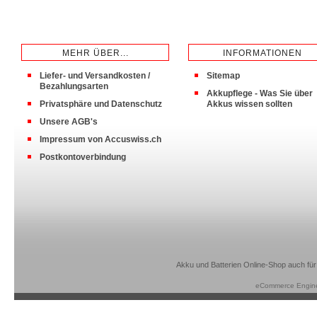
MEHR ÜBER...
INFORMATIONEN
Liefer- und Versandkosten /
Sitemap
Bezahlungsarten
Akkupflege - Was Sie über
Privatsphäre und Datenschutz
Akkus wissen sollten
Unsere AGB's
Impressum von Accuswiss.ch
Postkontoverbindung
Akku und Batterien Online-Shop auch für
eCommerce Engin