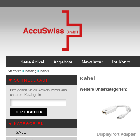
Neue Artikel
Angebote
Newsletter
Ihr Konto
Startseite
»
Katalog
»
Kabel
Kabel
SCHNELLKAUF
Weitere Unterkategorien:
Bitte geben Sie die Artikelnummer aus
unserem Katalog ein.
KATEGORIEN
SALE
DisplayPort Adapter