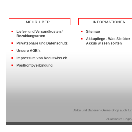
MEHR ÜBER...
INFORMATIONEN
Liefer- und Versandkosten /
Sitemap
Bezahlungsarten
Akkupflege - Was Sie über
Privatsphäre und Datenschutz
Akkus wissen sollten
Unsere AGB's
Impressum von Accuswiss.ch
Postkontoverbindung
Akku und Batterien Online-Shop auch für
eCommerce Engin