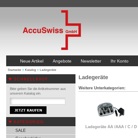
Neue Artikel
Angebote
Newsletter
Ihr Konto
Startseite
»
Katalog
»
Ladegeräte
Ladegeräte
SCHNELLKAUF
Weitere Unterkategorien:
Bitte geben Sie die Artikelnummer aus
unserem Katalog ein.
KATEGORIEN
Ladegeräte AA /AAA / C / D
SALE