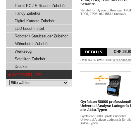
TP04, TP05, TP06, 96915512
Schwarz
Tablet PC / E-Reader Zubehör
Netzteil für Dyson Luftreiniger TP04
Handy Zubehör
TP05, TP06, 96915512 Schwarz
Digital Kamera Zubehör
LED Leuchtmittel
Roboter / Staubsauger Zubehör
Mähroboter Zubehör
Werkzeug
CHF 38.9
Satelliten Zubehör
( inkl. 8.1 % MwSt. exkl.
Versandkost
Drucker
HERSTELLER
Gyrfalcon S8000 professionel
Universal Analyse Ladegerät 
alle Akku-Typen
Gyrfalcon S8000 professionelles
Universal Analyse Ladegerät für all
Akku-Typen