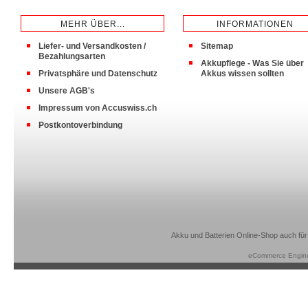
MEHR ÜBER...
INFORMATIONEN
Liefer- und Versandkosten /
Sitemap
Bezahlungsarten
Akkupflege - Was Sie über
Privatsphäre und Datenschutz
Akkus wissen sollten
Unsere AGB's
Impressum von Accuswiss.ch
Postkontoverbindung
Akku und Batterien Online-Shop auch für
eCommerce Engin