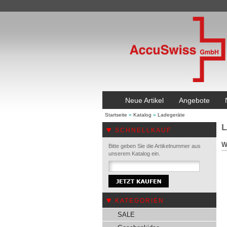
Neue Artikel
Angebote
Startseite
»
Katalog
»
Ladegeräte
L
SCHNELLKAUF
W
Bitte geben Sie die Artikelnummer aus
unserem Katalog ein.
KATEGORIEN
SALE