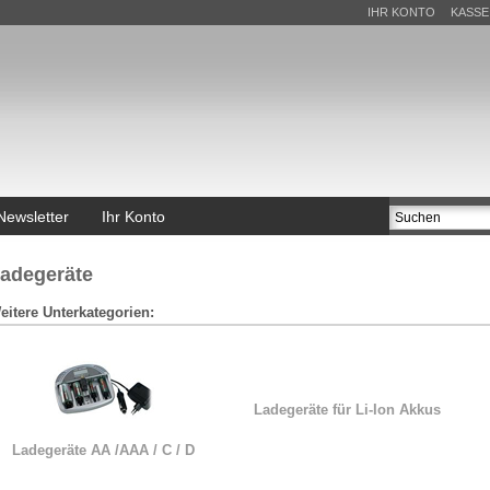
IHR KONTO
KASSE
Newsletter
Ihr Konto
adegeräte
eitere Unterkategorien:
Ladegeräte für Li-Ion Akkus
Ladegeräte AA /AAA / C / D