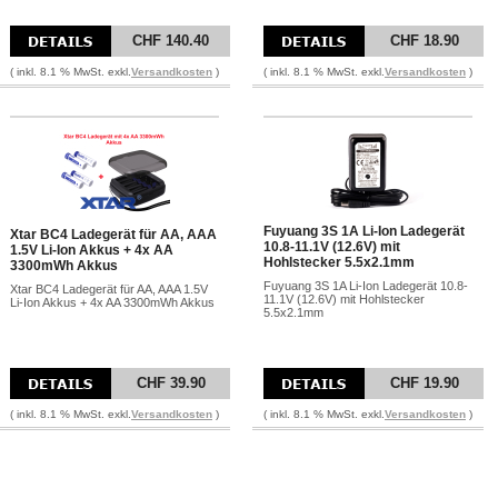
CHF 140.40
CHF 18.90
( inkl. 8.1 % MwSt. exkl.
Versandkosten
)
( inkl. 8.1 % MwSt. exkl.
Versandkosten
)
Fuyuang 3S 1A Li-Ion Ladegerät
Xtar BC4 Ladegerät für AA, AAA
10.8-11.1V (12.6V) mit
1.5V Li-Ion Akkus + 4x AA
Hohlstecker 5.5x2.1mm
3300mWh Akkus
Fuyuang 3S 1A Li-Ion Ladegerät 10.8-
Xtar BC4 Ladegerät für AA, AAA 1.5V
11.1V (12.6V) mit Hohlstecker
Li-Ion Akkus + 4x AA 3300mWh Akkus
5.5x2.1mm
CHF 39.90
CHF 19.90
( inkl. 8.1 % MwSt. exkl.
Versandkosten
)
( inkl. 8.1 % MwSt. exkl.
Versandkosten
)