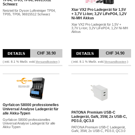
TP04, TP05, TP06, 96915512
Schwarz
Xtar VX2 Pro Ladegerät für 1,5V
Netzteil für Dyson Luftreiniger TP04,
+ 3,7V Li-Ion; 3,2V LiFePO4, 1,2V
TP05, TP06, 96915512 Schwarz
Ni-MH Akkus
Xtar VX2 Pro Ladegerät für 1,5V +
3,7V Li-Ion; 3,2V LiFePO4, 1,2V Ni-MH
Akkus
CHF 38.90
CHF 34.90
( inkl. 8.1 % MwSt. exkl.
Versandkosten
)
( inkl. 8.1 % MwSt. exkl.
Versandkosten
)
Gyrfalcon S8000 professionelles
Universal Analyse Ladegerät für
PATONA Premium USB-C
alle Akku-Typen
Ladegerät, GaN, 35W, 2x USB-C,
Gyrfalcon S8000 professionelles
PD3.0, QC3.0
Universal Analyse Ladegerät für alle
Akku-Typen
PATONA Premium USB-C Ladegerät,
GaN, 35W, 2x USB-C, PD3.0, QC3.0