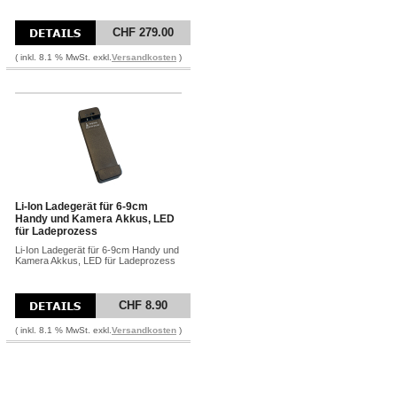
CHF 279.00
( inkl. 8.1 % MwSt. exkl.
Versandkosten
)
Li-Ion Ladegerät für 6-9cm
Handy und Kamera Akkus, LED
für Ladeprozess
Li-Ion Ladegerät für 6-9cm Handy und
Kamera Akkus, LED für Ladeprozess
CHF 8.90
( inkl. 8.1 % MwSt. exkl.
Versandkosten
)