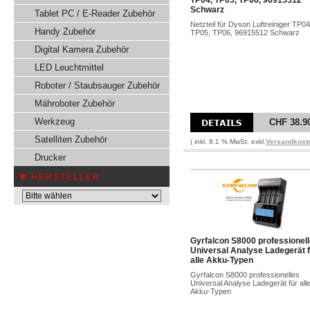
TP04, TP05, TP06, 96915512
Schwarz
Tablet PC / E-Reader Zubehör
Netzteil für Dyson Luftreiniger TP04
Handy Zubehör
TP05, TP06, 96915512 Schwarz
Digital Kamera Zubehör
LED Leuchtmittel
Roboter / Staubsauger Zubehör
Mähroboter Zubehör
Werkzeug
CHF 38.9
Satelliten Zubehör
( inkl. 8.1 % MwSt. exkl.
Versandkost
Drucker
HERSTELLER
Gyrfalcon S8000 professionel
Universal Analyse Ladegerät 
alle Akku-Typen
Gyrfalcon S8000 professionelles
Universal Analyse Ladegerät für all
Akku-Typen