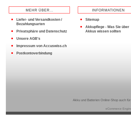
MEHR ÜBER...
INFORMATIONEN
Liefer- und Versandkosten /
Sitemap
Bezahlungsarten
Akkupflege - Was Sie über
Privatsphäre und Datenschutz
Akkus wissen sollten
Unsere AGB's
Impressum von Accuswiss.ch
Postkontoverbindung
Akku und Batterien Online-Shop auch für
eCommerce Engin