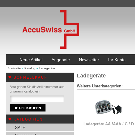
Neue Artikel
Angebote
Newsletter
Ihr Konto
Startseite
»
Katalog
»
Ladegeräte
Ladegeräte
SCHNELLKAUF
Weitere Unterkategorien:
Bitte geben Sie die Artikelnummer aus
unserem Katalog ein.
KATEGORIEN
Ladegeräte AA /AAA / C / D
SALE