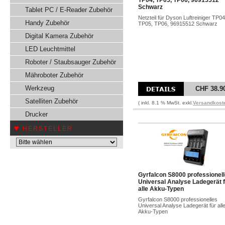
TP04, TP05, TP06, 96915512
Schwarz
Tablet PC / E-Reader Zubehör
Netzteil für Dyson Luftreiniger TP04
Handy Zubehör
TP05, TP06, 96915512 Schwarz
Digital Kamera Zubehör
LED Leuchtmittel
Roboter / Staubsauger Zubehör
Mähroboter Zubehör
Werkzeug
CHF 38.9
Satelliten Zubehör
( inkl. 8.1 % MwSt. exkl.
Versandkost
Drucker
HERSTELLER
Gyrfalcon S8000 professionel
Universal Analyse Ladegerät 
alle Akku-Typen
Gyrfalcon S8000 professionelles
Universal Analyse Ladegerät für all
Akku-Typen