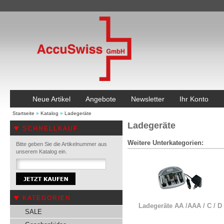
Neue Artikel
Angebote
Newsletter
Ihr Konto
Startseite
»
Katalog
»
Ladegeräte
Ladegeräte
SCHNELLKAUF
Weitere Unterkategorien:
Bitte geben Sie die Artikelnummer aus
unserem Katalog ein.
KATEGORIEN
Ladegeräte AA /AAA / C / D
SALE