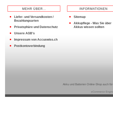
MEHR ÜBER...
INFORMATIONEN
Liefer- und Versandkosten /
Sitemap
Bezahlungsarten
Akkupflege - Was Sie über
Privatsphäre und Datenschutz
Akkus wissen sollten
Unsere AGB's
Impressum von Accuswiss.ch
Postkontoverbindung
Akku und Batterien Online-Shop auch für
eCommerce Engin