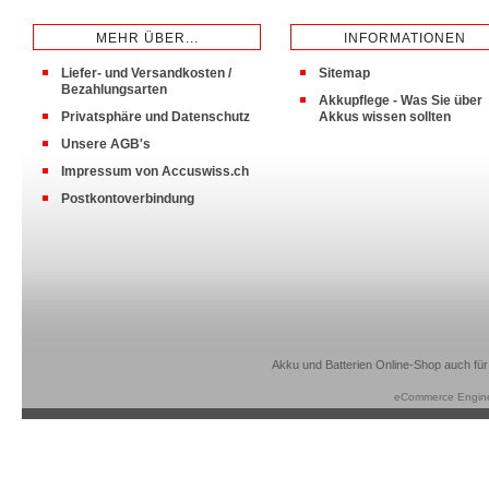
MEHR ÜBER...
INFORMATIONEN
Liefer- und Versandkosten /
Sitemap
Bezahlungsarten
Akkupflege - Was Sie über
Privatsphäre und Datenschutz
Akkus wissen sollten
Unsere AGB's
Impressum von Accuswiss.ch
Postkontoverbindung
Akku und Batterien Online-Shop auch für
eCommerce Engin