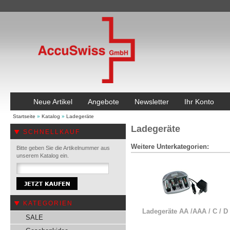
Neue Artikel
Angebote
Newsletter
Ihr Konto
Startseite
»
Katalog
»
Ladegeräte
Ladegeräte
SCHNELLKAUF
Weitere Unterkategorien:
Bitte geben Sie die Artikelnummer aus
unserem Katalog ein.
KATEGORIEN
Ladegeräte AA /AAA / C / D
SALE