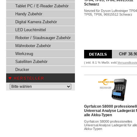
TP04, TP05, TP06, 96915512
Schwarz
Tablet PC / E-Reader Zubehör
Netzteil für Dyson Luftreiniger TP04
Handy Zubehör
TP05, TP06, 96915512 Schwarz
Digital Kamera Zubehör
LED Leuchtmittel
Roboter / Staubsauger Zubehör
Mähroboter Zubehör
Werkzeug
CHF 38.9
Satelliten Zubehör
( inkl. 8.1 % MwSt. exkl.
Versandkost
Drucker
HERSTELLER
Gyrfalcon S8000 professionel
Universal Analyse Ladegerät 
alle Akku-Typen
Gyrfalcon S8000 professionelles
Universal Analyse Ladegerät für all
Akku-Typen