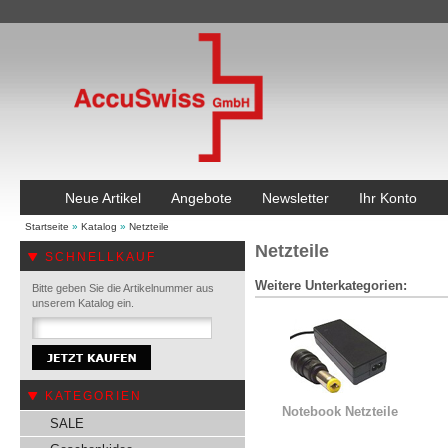
Neue Artikel
Angebote
Newsletter
Ihr Konto
Startseite
»
Katalog
»
Netzteile
Netzteile
SCHNELLKAUF
Weitere Unterkategorien:
Bitte geben Sie die Artikelnummer aus
unserem Katalog ein.
KATEGORIEN
Notebook Netzteile
SALE