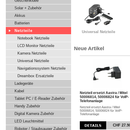
Geschenkidee
Solar + Zubehör
Akkus
Batterien
Netzteile
Universal Netzteile
Notebook Netzteile
LCD Monitor Netzteile
Neue Artikel
Kamera Netzteile
Universal Netzteile
Navigationssystem Netzteile
Dreambox Ersatzteile
Ladegeräte
Kabel
Netzteil ersetzt Aastra / Mitel
50006814, 50006824 für VoIP-
Tablet PC / E-Reader Zubehör
Telefonanlage
Handy Zubehör
Netzteil ersetzt Aastra / Mitel
50006814, 50006824 für VoIP-
Digital Kamera Zubehör
Telefonanlage
LED Leuchtmittel
CHF 27.9
Roboter / Staubsauger Zubehör