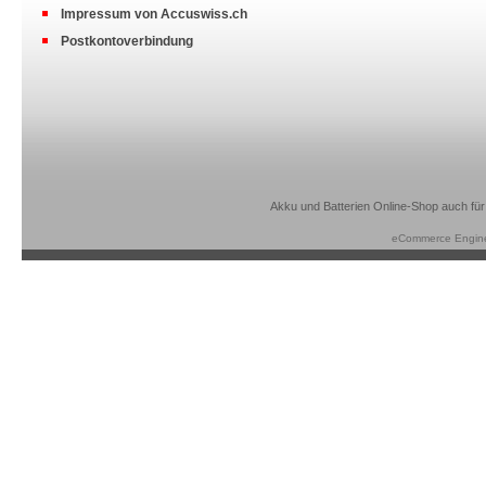
Impressum von Accuswiss.ch
Postkontoverbindung
Akku und Batterien Online-Shop auch für
eCommerce Engin