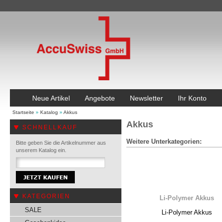
Neue Artikel
Angebote
Newsletter
Ihr Konto
Startseite
»
Katalog
»
Akkus
Akkus
SCHNELLKAUF
Weitere Unterkategorien:
Bitte geben Sie die Artikelnummer aus
unserem Katalog ein.
KATEGORIEN
Li-Polymer Akkus
SALE
Li-Polymer Akkus