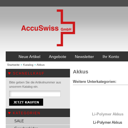
Neue Artikel
Angebote
Newsletter
Ihr Konto
Startseite
»
Katalog
»
Akkus
Akkus
SCHNELLKAUF
Weitere Unterkategorien:
Bitte geben Sie die Artikelnummer aus
unserem Katalog ein.
KATEGORIEN
Li-Polymer Akkus
SALE
Li-Polymer Akkus