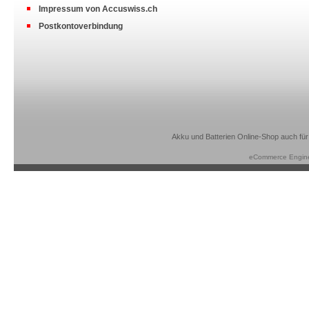
Impressum von Accuswiss.ch
Postkontoverbindung
Akku und Batterien Online-Shop auch für
eCommerce Engin