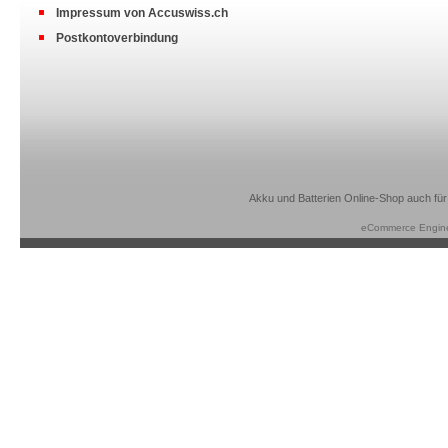
Impressum von Accuswiss.ch
Postkontoverbindung
Akku und Batterien Online-Shop auch für
eCommerce Engin