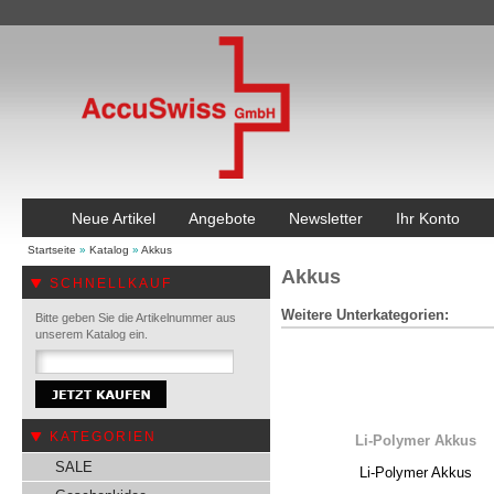
Neue Artikel
Angebote
Newsletter
Ihr Konto
Startseite
»
Katalog
»
Akkus
Akkus
SCHNELLKAUF
Weitere Unterkategorien:
Bitte geben Sie die Artikelnummer aus
unserem Katalog ein.
KATEGORIEN
Li-Polymer Akkus
SALE
Li-Polymer Akkus