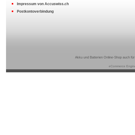
Impressum von Accuswiss.ch
Postkontoverbindung
Akku und Batterien Online-Shop auch für
eCommerce Engin