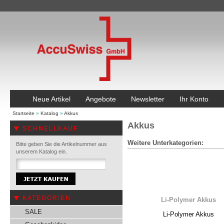
Neue Artikel
Angebote
Newsletter
Ihr Konto
Startseite
»
Katalog
»
Akkus
Akkus
SCHNELLKAUF
Weitere Unterkategorien:
Bitte geben Sie die Artikelnummer aus
unserem Katalog ein.
KATEGORIEN
Li-Polymer Akkus
SALE
Li-Polymer Akkus