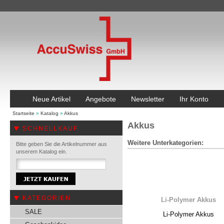
Neue Artikel
Angebote
Newsletter
Ihr Konto
Startseite
»
Katalog
»
Akkus
Akkus
SCHNELLKAUF
Weitere Unterkategorien:
Bitte geben Sie die Artikelnummer aus
unserem Katalog ein.
KATEGORIEN
Li-Polymer Akkus
SALE
Li-Polymer Akkus