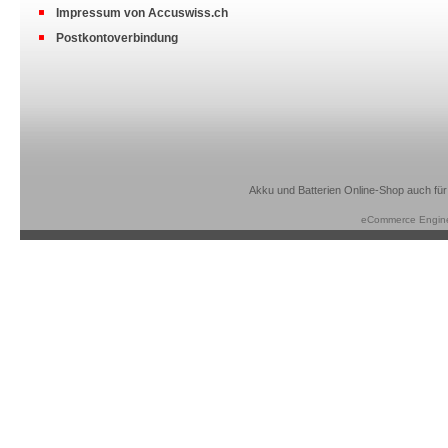
Impressum von Accuswiss.ch
Postkontoverbindung
Akku und Batterien Online-Shop auch für
eCommerce Engin