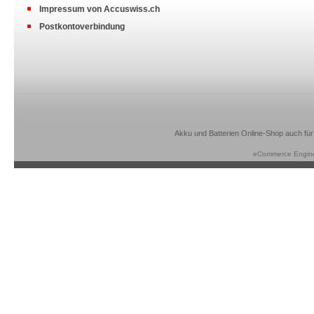
Impressum von Accuswiss.ch
Postkontoverbindung
Akku und Batterien Online-Shop auch für
eCommerce Engin