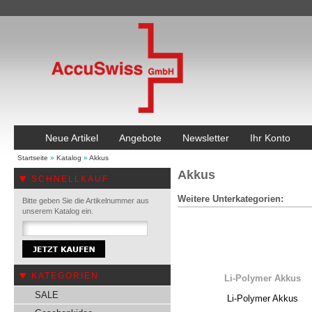
Neue Artikel
Angebote
Newsletter
Ihr Konto
Startseite
»
Katalog
»
Akkus
Akkus
SCHNELLKAUF
Weitere Unterkategorien:
Bitte geben Sie die Artikelnummer aus
unserem Katalog ein.
KATEGORIEN
Li-Polymer Akkus
SALE
Li-Polymer Akkus