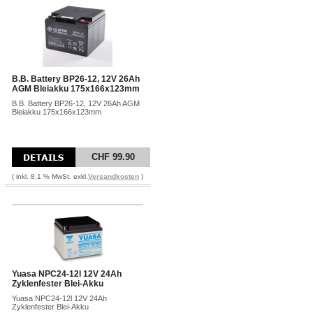
B.B. Battery BP26-12, 12V 26Ah
AGM Bleiakku 175x166x123mm
B.B. Battery BP26-12, 12V 26Ah AGM
Bleiakku 175x166x123mm
CHF 99.90
( inkl. 8.1 % MwSt. exkl.
Versandkosten
)
Yuasa NPC24-12l 12V 24Ah
Zyklenfester Blei-Akku
Yuasa NPC24-12l 12V 24Ah
Zyklenfester Blei-Akku