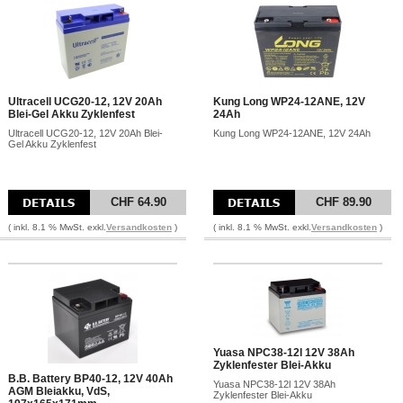
Ultracell UCG20-12, 12V 20Ah
Kung Long WP24-12ANE, 12V
Blei-Gel Akku Zyklenfest
24Ah
Ultracell UCG20-12, 12V 20Ah Blei-
Kung Long WP24-12ANE, 12V 24Ah
Gel Akku Zyklenfest
CHF 64.90
CHF 89.90
( inkl. 8.1 % MwSt. exkl.
Versandkosten
)
( inkl. 8.1 % MwSt. exkl.
Versandkosten
)
Yuasa NPC38-12l 12V 38Ah
Zyklenfester Blei-Akku
B.B. Battery BP40-12, 12V 40Ah
Yuasa NPC38-12l 12V 38Ah
AGM Bleiakku, VdS,
Zyklenfester Blei-Akku