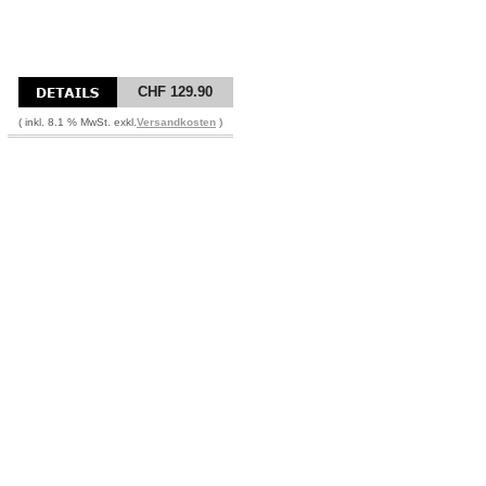
CHF 129.90
( inkl. 8.1 % MwSt. exkl.
Versandkosten
)