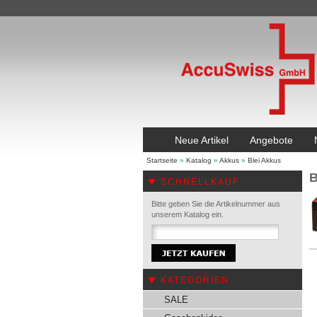
Neue Artikel
Angebote
Startseite
»
Katalog
»
Akkus
»
Blei Akkus
B
SCHNELLKAUF
Bitte geben Sie die Artikelnummer aus
unserem Katalog ein.
KATEGORIEN
SALE