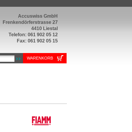
Accuswiss GmbH
Frenkendörferstrasse 27
4410 Liestal
Telefon: 061 902 05 12
Fax: 061 902 05 15
WARENKORB