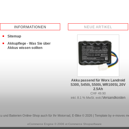
INFORMATIONEN
NEUE ARTIKEL
Sitemap
Akkupflege - Was Sie über
Akkus wissen sollten
Akku passend für Worx Landroid
S300, S450i, S500i, WR100SI, 20V
2.5Ah
CHF 49.90
Versandkosten
inkl. 8.1 % MwSt. exkl.
u und Batterien Online-Shop auch für Ihr Motorrad, E-Bike © 2026 | Template by e-moves m
eCommerce Engine © 2006
xt:Commerce Shopsoftware