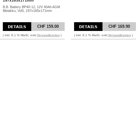
197x165x171mm
B.B. Battery BP40-12, 12V 40Ah AGM
Bleiakku, VdS, 197x165x171mm
CHF 159.00
CHF 169.90
( inkl. 8.1 % MwSt. exkl.
Versandkosten
)
( inkl. 8.1 % MwSt. exkl.
Versandkosten
)