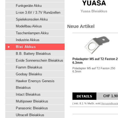
Funkgeräte Akku
Yuasa Bleiakkus
Li-ion 3.6V / 3.7V Rundzellen
Spielekonsolen Akku
Neue Artikel
Modellbau Akkus
Taschenlampen Akku
Industrie Akkus
Blei Akkus
B.B. Battery Bleiakkus
Poladapter M5 auf T2 Faston 
Exide Sonnenschein Bleiakkus
6.3mm
Fiamm Bleiakkus
Poladapter M5 auf T2 Faston 250
6.3mm
Goobay Bleiakku
Hawker Enersys Genesis
Bleiakkus
Intact Bleiakkus
CHF 1.90
Multipower Bleiakkus
( inkl. 8.1 % MwSt. exkl.
Versandkost
Panasonic Bleiakkus
Ultracell Bleiakkus