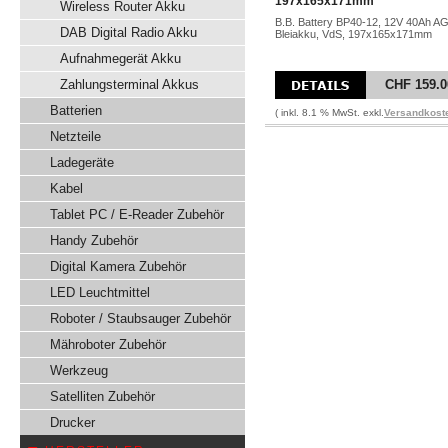
197x165x171mm
Wireless Router Akku
B.B. Battery BP40-12, 12V 40Ah A
DAB Digital Radio Akku
Bleiakku, VdS, 197x165x171mm
Aufnahmegerät Akku
Zahlungsterminal Akkus
CHF 159.0
Batterien
( inkl. 8.1 % MwSt. exkl.
Versandkost
Netzteile
Ladegeräte
Kabel
Tablet PC / E-Reader Zubehör
Handy Zubehör
Digital Kamera Zubehör
LED Leuchtmittel
Roboter / Staubsauger Zubehör
Mähroboter Zubehör
Werkzeug
Satelliten Zubehör
Drucker