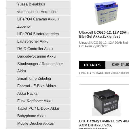
Yuasa Bleiakkus
verschiedene Hersteller
LiFePO4 Caravan Akku +
Zubehör
Ultracell UCG20-12, 12V 20Ah
LiFePO4 Starterbatterien
Blei-Gel Akku Zyklenfest
Lautsprecher Akku
Ultracell UCG20-12, 12V 20Ah Blei-
Gel Akku Zyklenfest
RAID Controller Akku
Barcode-Scanner Akku
Staubsauger / Rasenmäher
CHF 64.9
Akku
( inkl. 8.1 % MwSt. exkl.
Versandkost
Smarthome Zubehör
Fahrrad - E-Bike Akkus
Akku Packs
Funk Kopfhörer Akku
Tablet PC / E-Book Akku
Babyphone Akku
B.B. Battery BP40-12, 12V 40
Mobile Drucker Akkus
AGM Bleiakku, VdS,