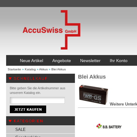
Neue Artikel
Angebote
Newsletter
Ihr Konto
Startseite
»
Katalog
»
Akkus
»
Blei Akkus
Blei Akkus
SCHNELLKAUF
Bitte geben Sie die Artikelnummer aus
unserem Katalog ein.
Weitere Unterk
KATEGORIEN
SALE