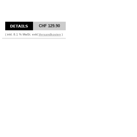
CHF 129.90
( inkl. 8.1 % MwSt. exkl.
Versandkosten
)