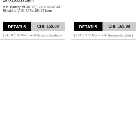
197x165x171mm
B.B. Battery BP40-12, 12V 40Ah AGM
Bleiakku, VdS, 197x165x171mm
CHF 159.00
CHF 169.90
( inkl. 8.1 % MwSt. exkl.
Versandkosten
)
( inkl. 8.1 % MwSt. exkl.
Versandkosten
)