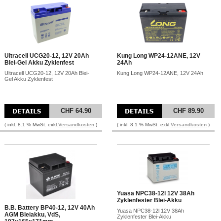
Ultracell UCG20-12, 12V 20Ah
Kung Long WP24-12ANE, 12V
Blei-Gel Akku Zyklenfest
24Ah
Ultracell UCG20-12, 12V 20Ah Blei-
Kung Long WP24-12ANE, 12V 24Ah
Gel Akku Zyklenfest
CHF 64.90
CHF 89.90
( inkl. 8.1 % MwSt. exkl.
Versandkosten
)
( inkl. 8.1 % MwSt. exkl.
Versandkosten
)
Yuasa NPC38-12l 12V 38Ah
Zyklenfester Blei-Akku
B.B. Battery BP40-12, 12V 40Ah
Yuasa NPC38-12l 12V 38Ah
AGM Bleiakku, VdS,
Zyklenfester Blei-Akku