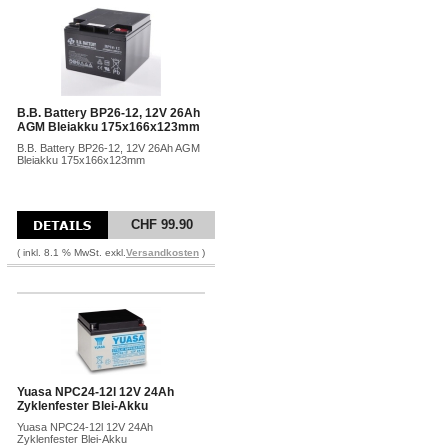
B.B. Battery BP26-12, 12V 26Ah
AGM Bleiakku 175x166x123mm
B.B. Battery BP26-12, 12V 26Ah AGM
Bleiakku 175x166x123mm
CHF 99.90
( inkl. 8.1 % MwSt. exkl.
Versandkosten
)
Yuasa NPC24-12l 12V 24Ah
Zyklenfester Blei-Akku
Yuasa NPC24-12l 12V 24Ah
Zyklenfester Blei-Akku