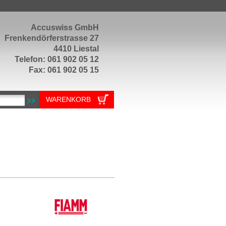
Accuswiss GmbH
Frenkendörferstrasse 27
4410 Liestal
Telefon: 061 902 05 12
Fax: 061 902 05 15
WARENKORB