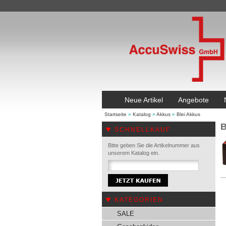
Neue Artikel
Angebote
Startseite
»
Katalog
»
Akkus
»
Blei Akkus
B
SCHNELLKAUF
Bitte geben Sie die Artikelnummer aus
unserem Katalog ein.
KATEGORIEN
SALE