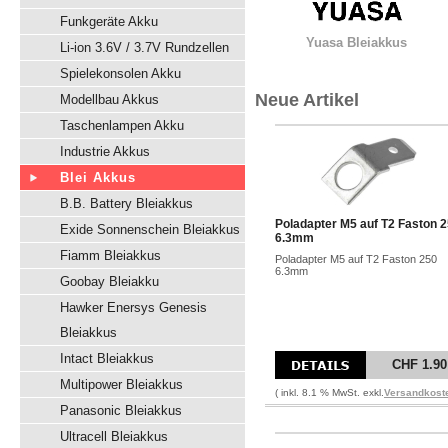
Funkgeräte Akku
Yuasa Bleiakkus
Li-ion 3.6V / 3.7V Rundzellen
Spielekonsolen Akku
Neue Artikel
Modellbau Akkus
Taschenlampen Akku
Industrie Akkus
Blei Akkus
B.B. Battery Bleiakkus
Poladapter M5 auf T2 Faston 
Exide Sonnenschein Bleiakkus
6.3mm
Fiamm Bleiakkus
Poladapter M5 auf T2 Faston 250
6.3mm
Goobay Bleiakku
Hawker Enersys Genesis
Bleiakkus
Intact Bleiakkus
CHF 1.90
Multipower Bleiakkus
( inkl. 8.1 % MwSt. exkl.
Versandkost
Panasonic Bleiakkus
Ultracell Bleiakkus