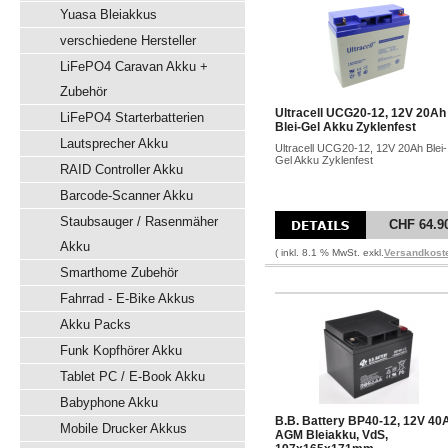
Yuasa Bleiakkus
verschiedene Hersteller
LiFePO4 Caravan Akku +
Zubehör
Ultracell UCG20-12, 12V 20Ah
LiFePO4 Starterbatterien
Blei-Gel Akku Zyklenfest
Lautsprecher Akku
Ultracell UCG20-12, 12V 20Ah Blei-
Gel Akku Zyklenfest
RAID Controller Akku
Barcode-Scanner Akku
Staubsauger / Rasenmäher
CHF 64.9
Akku
( inkl. 8.1 % MwSt. exkl.
Versandkost
Smarthome Zubehör
Fahrrad - E-Bike Akkus
Akku Packs
Funk Kopfhörer Akku
Tablet PC / E-Book Akku
Babyphone Akku
B.B. Battery BP40-12, 12V 40
Mobile Drucker Akkus
AGM Bleiakku, VdS,