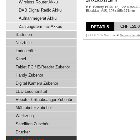
197x165x171mm
Wireless Router Akku
B.B. Battery BP40-12, 12V 40Ah A
DAB Digital Radio Akku
Bleiakku, VdS, 197x165x171mm
Aufnahmegerät Akku
Zahlungsterminal Akkus
CHF 159.0
Batterien
( inkl. 8.1 % MwSt. exkl.
Versandkost
Netzteile
Ladegeräte
Kabel
Tablet PC / E-Reader Zubehör
Handy Zubehör
Digital Kamera Zubehör
LED Leuchtmittel
Roboter / Staubsauger Zubehör
Mähroboter Zubehör
Werkzeug
Satelliten Zubehör
Drucker