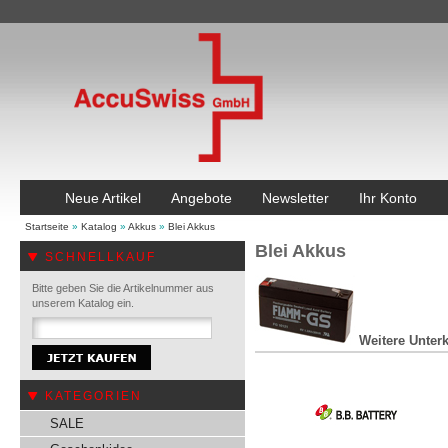
Neue Artikel
Angebote
Newsletter
Ihr Konto
Startseite
»
Katalog
»
Akkus
»
Blei Akkus
Blei Akkus
SCHNELLKAUF
Bitte geben Sie die Artikelnummer aus
unserem Katalog ein.
Weitere Unterk
KATEGORIEN
SALE