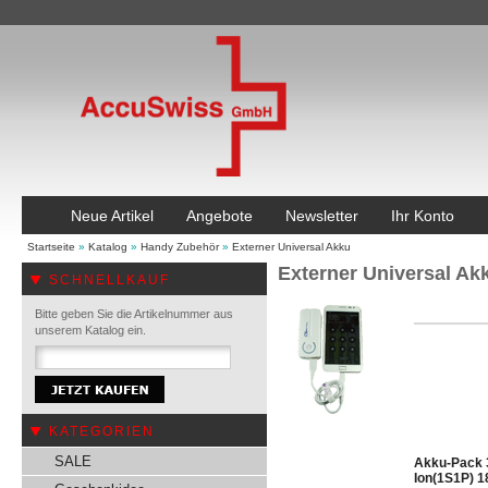
Neue Artikel
Angebote
Newsletter
Ihr Konto
Startseite
»
Katalog
»
Handy Zubehör
»
Externer Universal Akku
Externer Universal Ak
SCHNELLKAUF
Bitte geben Sie die Artikelnummer aus
unserem Katalog ein.
KATEGORIEN
SALE
Akku-Pack 
Ion(1S1P) 