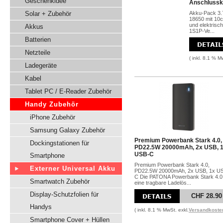
Geschenkidee
Anschlussk
Solar + Zubehör
Akku-Pack 3.
18650 mit 10
und elektrisc
Akkus
1S1P-Ve...
Batterien
Netzteile
( inkl. 8.1 % M
Ladegeräte
Kabel
Tablet PC / E-Reader Zubehör
Handy Zubehör
iPhone Zubehör
Samsung Galaxy Zubehör
Premium Powerbank Stark 4.0,
Dockingstationen für
PD22.5W 20000mAh, 2x USB, 
USB-C
Smartphone
Premium Powerbank Stark 4.0,
Externer Universal Akku
PD22.5W 20000mAh, 2x USB, 1x U
C Die PATONA Powerbank Stark 4.0 
Smartwatch Zubehör
eine tragbare Ladelös...
Display-Schutzfolien für
CHF 28.90
Handys
( inkl. 8.1 % MwSt. exkl.
Versandkoste
Smartphone Cover + Hüllen