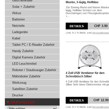
Geschenkidee
Maske, 3-lagig, Hellblau
Solar + Zubehör
10x Einweg Mund und Nasen Maske,
lagig, Hellblau Schützt vor dem
Akkus
Durchdringen von Flüssigkeitsspritz
>...
Batterien
Netzteile
CHF 3.90
Ladegeräte
( inkl. 8.1 % MwSt. exkl.
Versandkoste
Kabel
Tablet PC / E-Reader Zubehör
Handy Zubehör
Digital Kamera Zubehör
LED Leuchtmittel
Roboter / Staubsauger Zubehör
4 Zoll USB Ventilator für den
Mähroboter Zubehör
Schreibtisch Silber
4 Zoll USB Ventilator für den Schreib
Werkzeug
Silber Sehr leiser Elektromotor mit ger
Satelliten Zubehör
Drucker
CHF 12.90
HERSTELLER
( inkl. 8.1 % MwSt. exkl.
Versandkoste