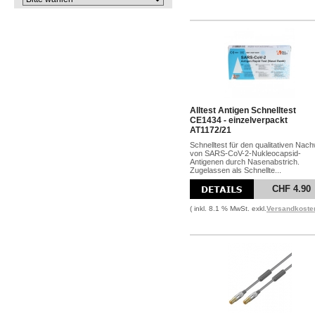
Alltest Antigen Schnelltest
CE1434 - einzelverpackt
AT1172/21
Schnelltest für den qualitativen Nac
von SARS-CoV-2-Nukleocapsid-
Antigenen durch Nasenabstrich.
Zugelassen als Schnellte...
CHF 4.90
( inkl. 8.1 % MwSt. exkl.
Versandkoste