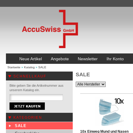
Neue Artikel
Angebote
Newsletter
Ihr Konto
Startseite
»
Katalog
»
SALE
SALE
SCHNELLKAUF
Bitte geben Sie die Artikelnummer aus
unserem Katalog ein.
KATEGORIEN
SALE
10x Einweg Mund und Nasen