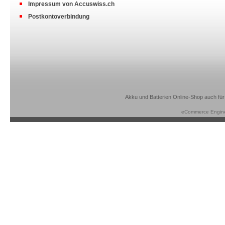
Impressum von Accuswiss.ch
Postkontoverbindung
Akku und Batterien Online-Shop auch für
eCommerce Engin