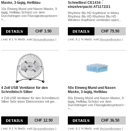
Maske, 3-lagig, Hellblau
Schnelltest CE1434 -
einzelverpackt AT1172/21
10x Einweg Mund und Nasen Maske, 3-
lagig, Hellblau Schützt vor dem
Rhythmz Blu HD Kopfhörer in Weiss
Durchdringen von Flüssigkeitsspritzern -
Rhythmz Blu HD Rhythmz Blu HD
>...
Wireless-Kopfhörer verbinden spezi...
CHF 3.90
CHF 79.90
( inkl. 8.1 % MwSt. exkl.
Versandkosten
)
( inkl. 8.1 % MwSt. exkl.
Versandkosten
)
4 Zoll USB Ventilator für den
50x Einweg Mund und Nasen
Schreibtisch Silber
Maske, 3-lagig, Hellblau
4 Zoll USB Ventilator für den Schreibtisch
50x Einweg Mund und Nasen Maske, 3-
Silber Sehr leiser Elektromotor mit ger...
lagig, Hellblau Schützt vor dem
Durchdringen von Flüssigkeitsspritzern -
>...
CHF 12.90
CHF 36.50
( inkl. 8.1 % MwSt. exkl.
Versandkosten
)
( inkl. 8.1 % MwSt. exkl.
Versandkosten
)