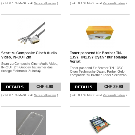
( inkl. 8.1 % MwSt. exkl.
Versandkosten
)
( inkl. 8.1 % MwSt. exkl.
Versandkosten
)
Scart zu Composite Cinch Audio
Toner passend für Brother TN-
Video, IN-OUT 2m
135Y, TN135Y Cyan * nur solange
Vorrat
Scart zu Composite Cinch Audio Video,
IN-OUT 2m Goobay hat immer das
Toner passend für Brother TN-135Y
richtige Elektronik-Zubeh�...
Cyan Technische Daten: Farbe: Gelb
compatible zu Brother Toner Seitenzah...
CHF 6.90
CHF 29.90
( inkl. 8.1 % MwSt. exkl.
Versandkosten
)
( inkl. 8.1 % MwSt. exkl.
Versandkosten
)