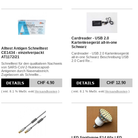
Cardreader - USB 2.0
Kartenlesegerät all-in-one
Schwarz
Alltest Antigen Schnelltest
CE1434 - einzelverpackt
Cardreader - USB 2.0 Kartenlesegerät
AT1172/21
all-in-one Schwarz Beschreibung USB
2.0 Card Re...
Schnelltest für den qualitativen Nachweis
von SARS-CoV-2-Nukleocapsid-
Antigenen durch Nasenabstrich.
Zugelassen als Schnellte...
CHF 4.90
CHF 12.90
( inkl. 8.1 % MwSt. exkl.
Versandkosten
)
( inkl. 8.1 % MwSt. exkl.
Versandkosten
)
LED Spotlampe E14 60x LED