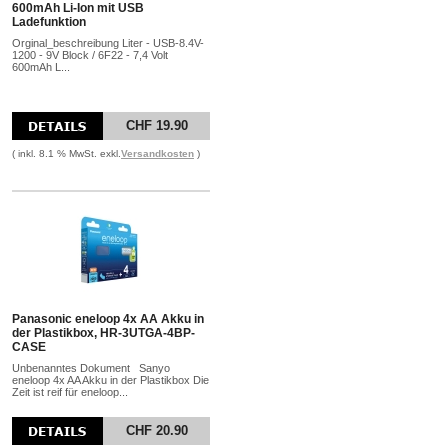
600mAh Li-Ion mit USB
Ladefunktion
Orginal_beschreibung Liter - USB-8.4V-
1200 - 9V Block / 6F22 - 7,4 Volt
600mAh L...
CHF 19.90
( inkl. 8.1 % MwSt. exkl.
Versandkosten
)
Panasonic eneloop 4x AA Akku in
der Plastikbox, HR-3UTGA-4BP-
CASE
Unbenanntes Dokument Sanyo
eneloop 4x AA Akku in der Plastikbox Die
Zeit ist reif für eneloop...
CHF 20.90