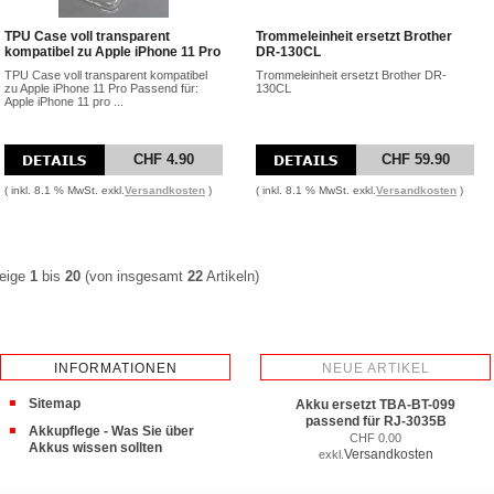
TPU Case voll transparent
Trommeleinheit ersetzt Brother
kompatibel zu Apple iPhone 11 Pro
DR-130CL
TPU Case voll transparent kompatibel
Trommeleinheit ersetzt Brother DR-
zu Apple iPhone 11 Pro Passend für:
130CL
Apple iPhone 11 pro ...
CHF 4.90
CHF 59.90
( inkl. 8.1 % MwSt. exkl.
Versandkosten
)
( inkl. 8.1 % MwSt. exkl.
Versandkosten
)
eige
1
bis
20
(von insgesamt
22
Artikeln)
INFORMATIONEN
NEUE ARTIKEL
Sitemap
Akku ersetzt TBA-BT-099
passend für RJ-3035B
Akkupflege - Was Sie über
CHF 0.00
Akkus wissen sollten
Versandkosten
exkl.