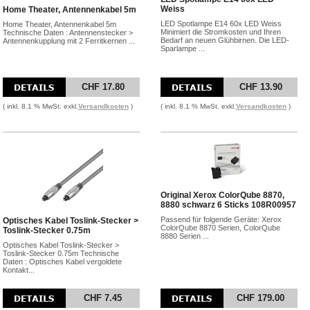
Weiss
Home Theater, Antennenkabel 5m
LED Spotlampe E14 60x LED Weiss
Home Theater, Antennenkabel 5m
Minimiert die Stromkosten und Ihren
Technische Daten : Antennenstecker >
Bedarf an neuen Glühbirnen. Die LED-
Antennenkupplung mit 2 Ferritkernen ...
Sparlampe ...
CHF 17.80
CHF 13.90
( inkl. 8.1 % MwSt. exkl.
Versandkosten
)
( inkl. 8.1 % MwSt. exkl.
Versandkosten
)
Original Xerox ColorQube 8870,
8880 schwarz 6 Sticks 108R00957
Passend für folgende Geräte: Xerox
Optisches Kabel Toslink-Stecker >
ColorQube 8870 Serien, ColorQube
Toslink-Stecker 0.75m
8880 Serien ...
Optisches Kabel Toslink-Stecker >
Toslink-Stecker 0.75m Technische
Daten : Optisches Kabel vergoldete
Kontakt...
CHF 7.45
CHF 179.00