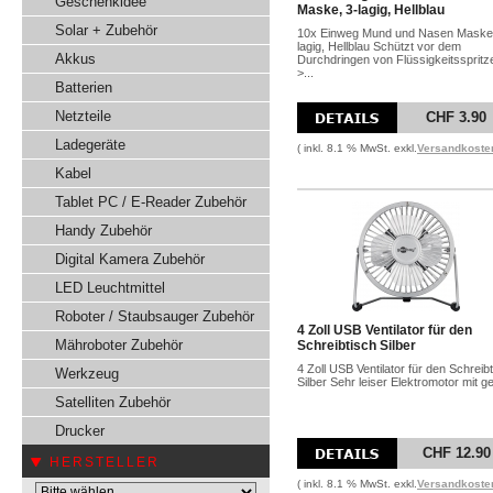
Geschenkidee
Maske, 3-lagig, Hellblau
Solar + Zubehör
10x Einweg Mund und Nasen Maske,
lagig, Hellblau Schützt vor dem
Akkus
Durchdringen von Flüssigkeitsspritz
>...
Batterien
Netzteile
CHF 3.90
Ladegeräte
( inkl. 8.1 % MwSt. exkl.
Versandkoste
Kabel
Tablet PC / E-Reader Zubehör
Handy Zubehör
Digital Kamera Zubehör
LED Leuchtmittel
Roboter / Staubsauger Zubehör
4 Zoll USB Ventilator für den
Mähroboter Zubehör
Schreibtisch Silber
4 Zoll USB Ventilator für den Schreib
Werkzeug
Silber Sehr leiser Elektromotor mit ger
Satelliten Zubehör
Drucker
CHF 12.90
HERSTELLER
( inkl. 8.1 % MwSt. exkl.
Versandkoste