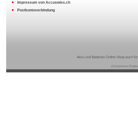
Impressum von Accuswiss.ch
Postkontoverbindung
Akku und Batterien Online-Shop auch für
eCommerce Engin