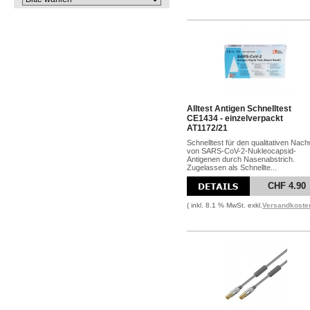
Alltest Antigen Schnelltest
CE1434 - einzelverpackt
AT1172/21
Schnelltest für den qualitativen Nac
von SARS-CoV-2-Nukleocapsid-
Antigenen durch Nasenabstrich.
Zugelassen als Schnellte...
CHF 4.90
( inkl. 8.1 % MwSt. exkl.
Versandkoste