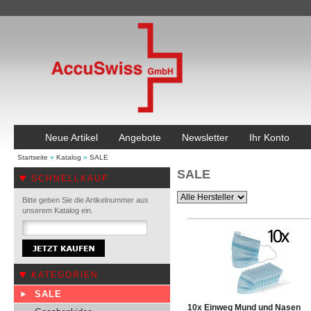
Neue Artikel
Angebote
Newsletter
Ihr Konto
Startseite
»
Katalog
»
SALE
SALE
SCHNELLKAUF
Bitte geben Sie die Artikelnummer aus
unserem Katalog ein.
KATEGORIEN
SALE
10x Einweg Mund und Nasen