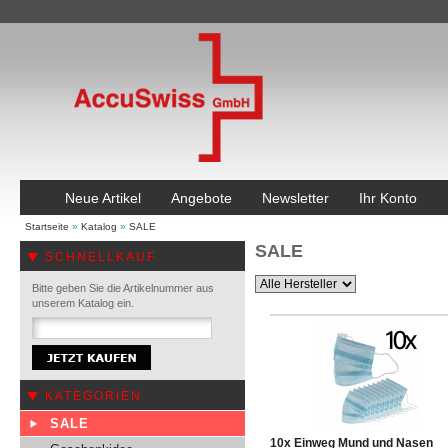
Neue Artikel
Angebote
Newsletter
Ihr Konto
Startseite
»
Katalog
»
SALE
SALE
SCHNELLKAUF
Bitte geben Sie die Artikelnummer aus
unserem Katalog ein.
KATEGORIEN
SALE
10x Einweg Mund und Nasen