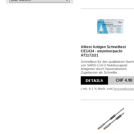
Alltest Antigen Schnelltest
CE1434 - einzelverpackt
AT1172/21
Schnelltest für den qualitativen Nac
von SARS-CoV-2-Nukleocapsid-
Antigenen durch Nasenabstrich.
Zugelassen als Schnellte...
CHF 4.90
( inkl. 8.1 % MwSt. exkl.
Versandkoste