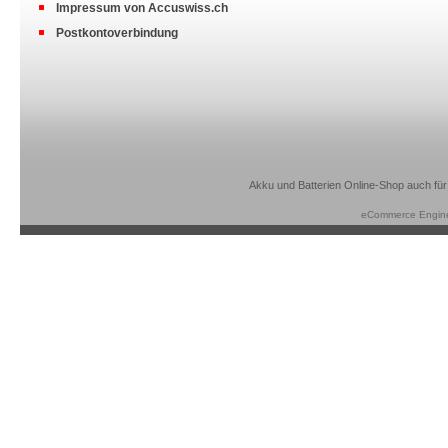
Impressum von Accuswiss.ch
Postkontoverbindung
Akku und Batterien Online-Shop auch für
eCommerce Engin