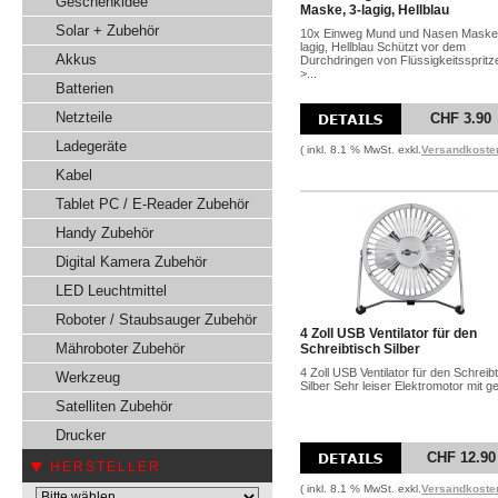
Geschenkidee
Maske, 3-lagig, Hellblau
Solar + Zubehör
10x Einweg Mund und Nasen Maske,
lagig, Hellblau Schützt vor dem
Akkus
Durchdringen von Flüssigkeitsspritz
>...
Batterien
Netzteile
CHF 3.90
Ladegeräte
( inkl. 8.1 % MwSt. exkl.
Versandkoste
Kabel
Tablet PC / E-Reader Zubehör
Handy Zubehör
Digital Kamera Zubehör
LED Leuchtmittel
Roboter / Staubsauger Zubehör
4 Zoll USB Ventilator für den
Mähroboter Zubehör
Schreibtisch Silber
4 Zoll USB Ventilator für den Schreib
Werkzeug
Silber Sehr leiser Elektromotor mit ger
Satelliten Zubehör
Drucker
CHF 12.90
HERSTELLER
( inkl. 8.1 % MwSt. exkl.
Versandkoste