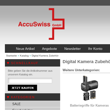
Neue Artikel
Angebote
Newsletter
Ihr Konto
Startseite
»
Katalog
»
Digital Kamera Zubehör
Digital Kamera Zubeh
SCHNELLKAUF
Weitere Unterkategorien:
Bitte geben Sie die Artikelnummer aus
unserem Katalog ein.
KATEGORIEN
SALE
Batteriegriffe für Kameras