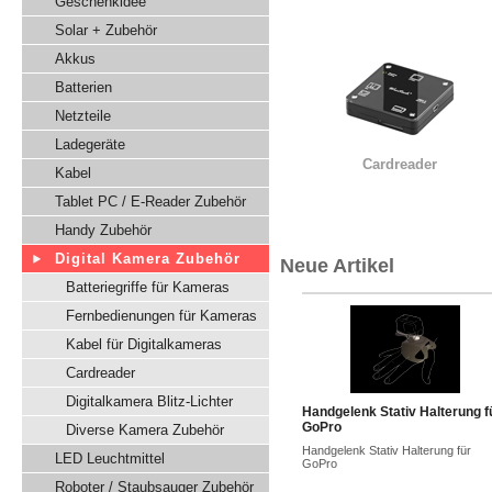
Geschenkidee
Solar + Zubehör
Akkus
Batterien
Netzteile
Ladegeräte
Cardreader
Kabel
Tablet PC / E-Reader Zubehör
Handy Zubehör
Digital Kamera Zubehör
Neue Artikel
Batteriegriffe für Kameras
Fernbedienungen für Kameras
Kabel für Digitalkameras
Cardreader
Digitalkamera Blitz-Lichter
Handgelenk Stativ Halterung f
GoPro
Diverse Kamera Zubehör
Handgelenk Stativ Halterung für
LED Leuchtmittel
GoPro
Roboter / Staubsauger Zubehör