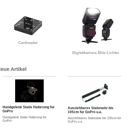
Cardreader
Digitalkamera Blitz-Lichter
eue Artikel
Handgelenk Stativ Halterung für
Ausziehbares Stabstativ bis
GoPro
105cm für GoPro u.a.
Handgelenk Stativ Halterung für
Ausziehbares Stabstativ bis 105cm für
GoPro
GoPro u.a.