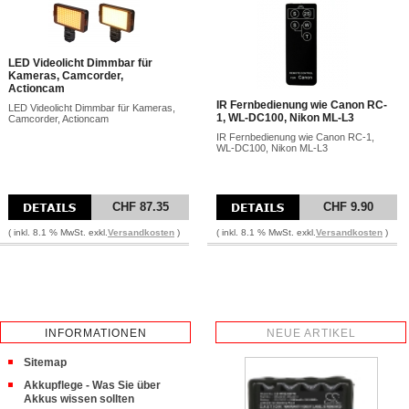
LED Videolicht Dimmbar für
Kameras, Camcorder,
Actioncam
IR Fernbedienung wie Canon RC-
LED Videolicht Dimmbar für Kameras,
1, WL-DC100, Nikon ML-L3
Camcorder, Actioncam
IR Fernbedienung wie Canon RC-1,
WL-DC100, Nikon ML-L3
CHF 87.35
CHF 9.90
( inkl. 8.1 % MwSt. exkl.
Versandkosten
)
( inkl. 8.1 % MwSt. exkl.
Versandkosten
)
INFORMATIONEN
NEUE ARTIKEL
Sitemap
Akkupflege - Was Sie über
Akkus wissen sollten