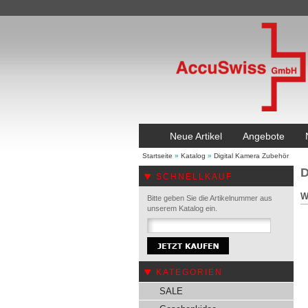
Neue Artikel
Angebote
Startseite
»
Katalog
»
Digital Kamera Zubehör
D
SCHNELLKAUF
W
Bitte geben Sie die Artikelnummer aus
unserem Katalog ein.
KATEGORIEN
SALE