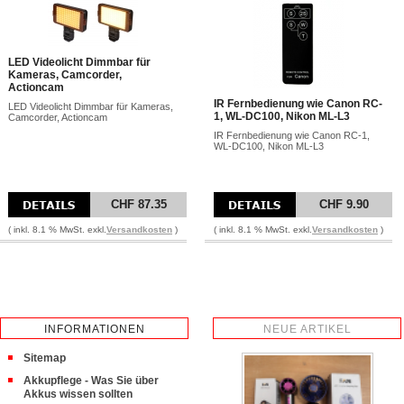
LED Videolicht Dimmbar für
Kameras, Camcorder,
Actioncam
IR Fernbedienung wie Canon RC-
LED Videolicht Dimmbar für Kameras,
1, WL-DC100, Nikon ML-L3
Camcorder, Actioncam
IR Fernbedienung wie Canon RC-1,
WL-DC100, Nikon ML-L3
CHF 87.35
CHF 9.90
( inkl. 8.1 % MwSt. exkl.
Versandkosten
)
( inkl. 8.1 % MwSt. exkl.
Versandkosten
)
INFORMATIONEN
NEUE ARTIKEL
Sitemap
Akkupflege - Was Sie über
Akkus wissen sollten