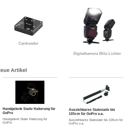
Cardreader
Digitalkamera Blitz-Lichter
eue Artikel
Handgelenk Stativ Halterung für
Ausziehbares Stabstativ bis
GoPro
105cm für GoPro u.a.
Handgelenk Stativ Halterung für
Ausziehbares Stabstativ bis 105cm für
GoPro
GoPro u.a.