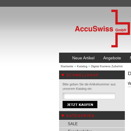
Neue Artikel
Angebote
Startseite
»
Katalog
»
Digital Kamera Zubehör
D
SCHNELLKAUF
W
Bitte geben Sie die Artikelnummer aus
unserem Katalog ein.
KATEGORIEN
SALE