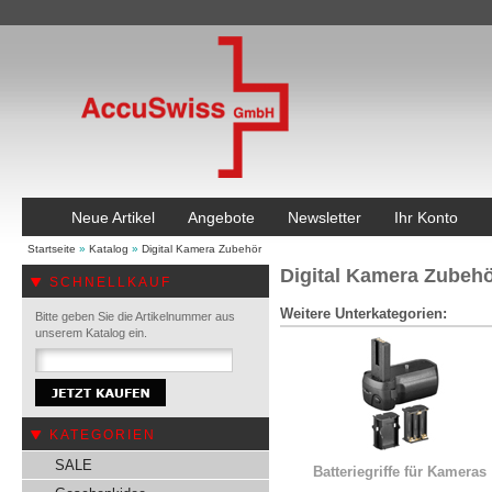
Neue Artikel
Angebote
Newsletter
Ihr Konto
Startseite
»
Katalog
»
Digital Kamera Zubehör
Digital Kamera Zubeh
SCHNELLKAUF
Weitere Unterkategorien:
Bitte geben Sie die Artikelnummer aus
unserem Katalog ein.
KATEGORIEN
SALE
Batteriegriffe für Kameras