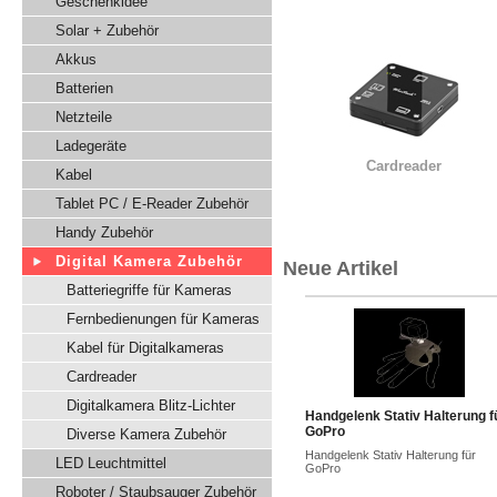
Geschenkidee
Solar + Zubehör
Akkus
Batterien
Netzteile
Ladegeräte
Cardreader
Kabel
Tablet PC / E-Reader Zubehör
Handy Zubehör
Digital Kamera Zubehör
Neue Artikel
Batteriegriffe für Kameras
Fernbedienungen für Kameras
Kabel für Digitalkameras
Cardreader
Digitalkamera Blitz-Lichter
Handgelenk Stativ Halterung f
GoPro
Diverse Kamera Zubehör
Handgelenk Stativ Halterung für
LED Leuchtmittel
GoPro
Roboter / Staubsauger Zubehör